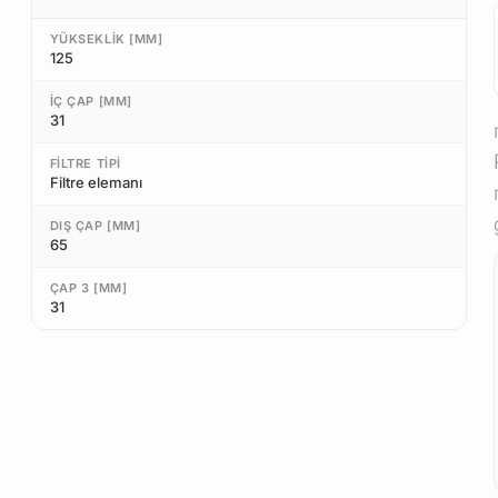
YÜKSEKLIK [MM]
125
İÇ ÇAP [MM]
31
FILTRE TIPI
Filtre elemanı
DIŞ ÇAP [MM]
65
ÇAP 3 [MM]
31