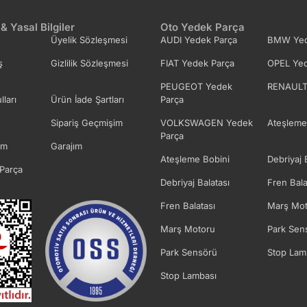
 & Yasal Bilgiler
Oto Yedek Parça
Üyelik Sözleşmesi
AUDI Yedek Parça
BMW Yed
ş
Gizlilik Sözleşmesi
FIAT Yedek Parça
OPEL Yed
PEUGEOT Yedek
RENAULT
lları
Ürün İade Şartları
Parça
Sipariş Geçmişim
VOLKSWAGEN Yedek
Ateşleme
Parça
im
Garajım
Ateşleme Bobini
Debriyaj 
Parça
Debriyaj Balatası
Fren Bala
Fren Balatası
Marş Mot
Marş Motoru
Park Sen
Park Sensörü
Stop Lam
Stop Lambası