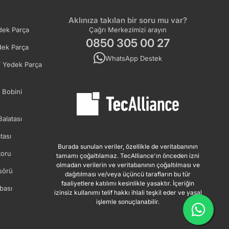
Aklınıza takılan bir soru mu var?
ek Parça
Çağrı Merkezimizi arayın
0850 305 00 27
ek Parça
WhatsApp Destek
 Yedek Parça
 Bobini
Balatası
tası
Burada sunulan veriler, özellikle de veritabanının
oru
tamamı çoğaltılamaz. TecAlliance'ın önceden izni
olmadan verilerin ve veritabanının çoğaltılması ve
sörü
dağıtılması ve/veya üçüncü tarafların bu tür
faaliyetlere katılımı kesinlikle yasaktır. İçeriğin
bası
izinsiz kullanımı telif hakkı ihlali teşkil eder ve yasal
işlemle sonuçlanabilir.