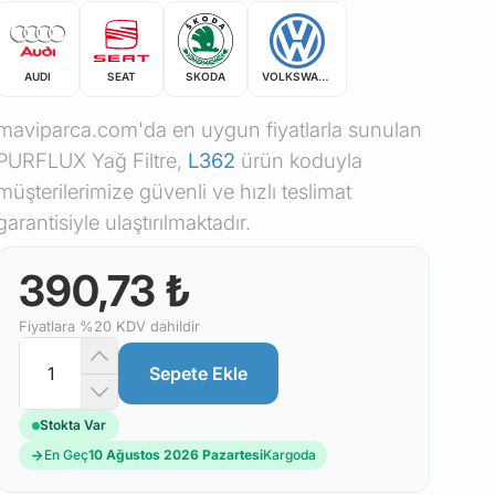
AUDI
SEAT
SKODA
VOLKSWAGEN
maviparca.com'da en uygun fiyatlarla sunulan
PURFLUX Yağ Filtre,
L362
ürün koduyla
müşterilerimize güvenli ve hızlı teslimat
garantisiyle ulaştırılmaktadır.
390,73 ₺
Fiyatlara %20 KDV dahildir
Sepete Ekle
Stokta Var
En Geç
10 Ağustos 2026 Pazartesi
Kargoda