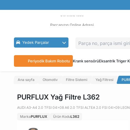
Güvenli Ödeme
Ücretsiz İade
Parçanızın Online Adresi
Yedek Parçalar
Periyodik Bakım Robotu
Krank sensörü
Eksantrik Triger K
Ana sayfa
Otomotiv
Filtre Sistemi
Yağ Filtresi
PURF
PURFLUX Yağ Filtre L362
AUDI A3-A4 2.0 TFSI 04>08 A6 2.0 TFSI ALTEA 2.0 FSI 04>09 LEON 
Marka
PURFLUX
Ürün Kodu
L362