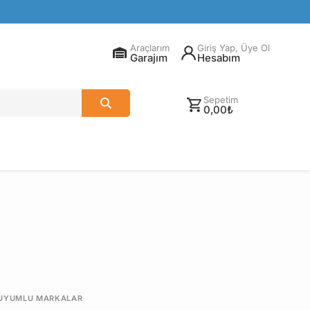
Araçlarım
Giriş Yap, Üye Ol
Garajım
Hesabım
Sepetim
0,00₺
UYUMLU MARKALAR