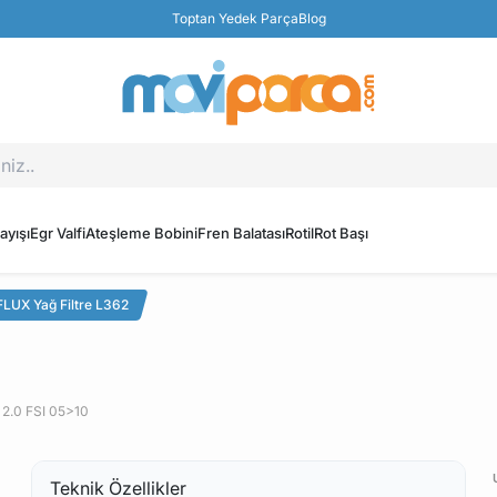
Toptan Yedek Parça
Blog
ayışı
Egr Valfi
Ateşleme Bobini
Fren Balatası
Rotil
Rot Başı
LUX Yağ Filtre L362
2.0 FSI 05>10
Teknik Özellikler