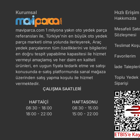
Kurumsal
Hızlı Erişim
Hakkımızda
Mesafeli Satı
maviparca.com 1 milyona yakın oto yedek parça
Sözleşmesi
referansları ile, Türkiye'nin en büyük oto yedek
parça marketi olma yolunda ilerleyerek, Araç
Teslimat Koşu
yedek parçalarının tüm özelliklerini ve bilgilerini
en doğru tespit yapabilme kapasitesi ile hizmet
Favorilerim
vermeyi amaçlamış ve her daim en kaliteli
ürünleri, en uygun fiyata tedarik etme ve satışı
İade Talepler
konusunda e-satış platformunda sanal mağaza
Toplu Yedek 
üzerinden satış yapma koşulu ile hizmet
Siparişi
vermektedir.
ÇALIŞMA SAATLERI
HAFTAIÇI
HAFTASONU
08:30 - 18:00
08:30 - 15:00
18:00 - 22:00
15:00 - 22:00