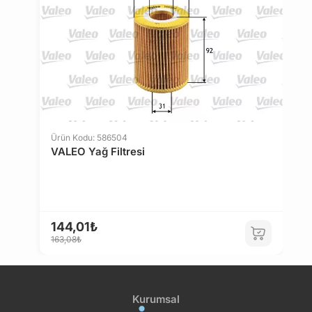
Belirlenen bu limit kurumsal siparişlerde geçerli
değildir. Kurumsal siparişler için farklı limitler ve
özel teklifler sunulabilmektedir.
14 gün içinde ücretsiz iade. Detaylı bilgi için
tıklayın
.
Ürün Kodu: 586504
VALEO Yağ Filtresi
144,01₺
163,08₺
Kurumsal