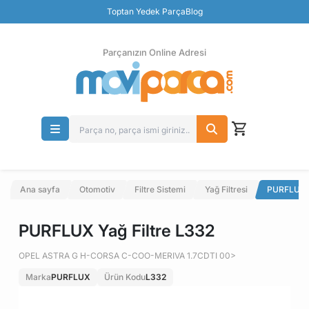
Güvenli Ödeme
Toptan Yedek Parça
Blog
Ücretsiz İade
Parçanızın Online Adresi
Ana sayfa
Otomotiv
Filtre Sistemi
Yağ Filtresi
PURFLUX Y
PURFLUX Yağ Filtre L332
OPEL ASTRA G H-CORSA C-COO-MERIVA 1.7CDTI 00>
Marka
PURFLUX
Ürün Kodu
L332