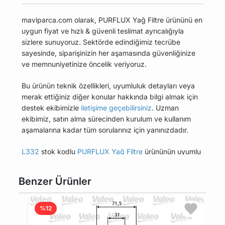
maviparca.com olarak, PURFLUX Yağ Filtre ürününü en
uygun fiyat ve hızlı & güvenli teslimat ayrıcalığıyla
sizlere sunuyoruz. Sektörde edindiğimiz tecrübe
sayesinde, siparişinizin her aşamasında güvenliğinize
ve memnuniyetinize öncelik veriyoruz.
Bu ürünün teknik özellikleri, uyumluluk detayları veya
merak ettiğiniz diğer konular hakkında bilgi almak için
destek ekibimizle
iletişime geçebilirsiniz
. Uzman
ekibimiz, satın alma sürecinden kurulum ve kullanım
aşamalarına kadar tüm sorularınız için yanınızdadır.
L332
stok kodlu
PURFLUX Yağ Filtre
ürününün uyumlu
olduğu tüm araçları Uyumlu Araçlar sekmesinde
bulabilirsiniz.
Benzer Ürünler
Bu üründen en fazla 5 adet sipariş verilebilir. 5
adedin üzerindeki siparişleri iptal etme hakkı
%12
maviparca.com tarafından saklı tutulmaktadır.