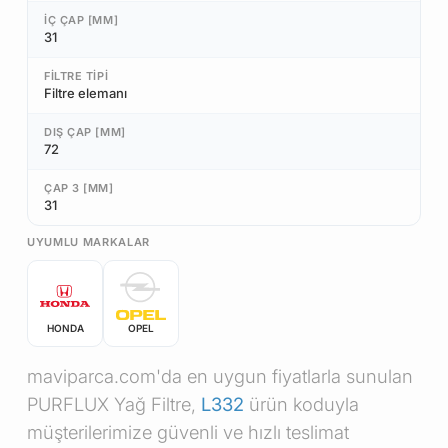
İÇ ÇAP [MM]
31
FILTRE TIPI
Filtre elemanı
DIŞ ÇAP [MM]
72
ÇAP 3 [MM]
31
UYUMLU MARKALAR
HONDA
OPEL
maviparca.com'da en uygun fiyatlarla sunulan
PURFLUX Yağ Filtre,
L332
ürün koduyla
müşterilerimize güvenli ve hızlı teslimat