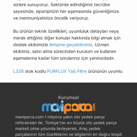
sizlere sunuyoruz. Sektörde edindiğimiz tecrübe
sayesinde, siparişinizin her aşamasında güvenliğinize
ve memnuniyetinize öncelik veriyoruz.
Bu ürünün teknik özellikleri, uyumluluk detayları veya
merak ettiğiniz diğer konular hakkında bilgi almak için
destek ekibimizle
iletişime geçebilirsiniz
. Uzman
ekibimiz, satın alma sürecinden kurulum ve kullanım
aşamalarına kadar tüm sorularınız için yanınızdadır.
L326
stok kodlu
PURFLUX Yağ Filtre
ürününün uyumlu
olduğu tüm araçları Uyumlu Araçlar sekmesinde
bulabilirsiniz.
Kurumsal
Bu üründen en fazla 5 adet sipariş verilebilir. 5
adedin üzerindeki siparişleri iptal etme hakkı
maviparca.com tarafından saklı tutulmaktadır.
maviparca.com 1 milyona yakın oto yedek parça
Belirlenen bu limit kurumsal siparişlerde geçerli
referansları ile, Türkiye'nin en büyük oto yedek parça
değildir. Kurumsal siparişler için farklı limitler ve
marketi olma yolunda ilerleyerek, Araç yedek
parçalarının tüm özelliklerini ve bilgilerini en doğru tespit
özel teklifler sunulabilmektedir.