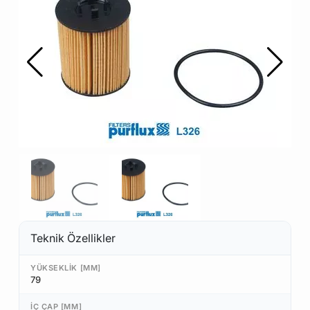
Teknik Özellikler
YÜKSEKLIK [MM]
79
İÇ ÇAP [MM]