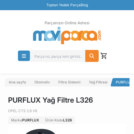
Güvenli Ödeme
Toptan Yedek Parça
Blog
Ücretsiz İade
Parçanızın Online Adresi
Ana sayfa
Otomotiv
Filtre Sistemi
Yağ Filtresi
PURFLUX Y
PURFLUX Yağ Filtre L326
OPEL CTS 2.6 V6
Marka
PURFLUX
Ürün Kodu
L326