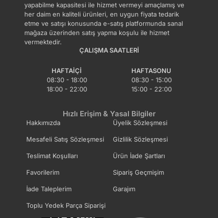
yapabilme kapasitesi ile hizmet vermeyi amaçlamış ve
her daim en kaliteli ürünleri, en uygun fiyata tedarik
14 gün içinde ücretsiz iade. Detaylı bilgi için
etme ve satışı konusunda e-satış platformunda sanal
tıklayın
.
mağaza üzerinden satış yapma koşulu ile hizmet
vermektedir.
ÇALIŞMA SAATLERI
HAFTAIÇI
HAFTASONU
08:30 - 18:00
08:30 - 15:00
18:00 - 22:00
15:00 - 22:00
Hızlı Erişim & Yasal Bilgiler
Hakkımızda
Üyelik Sözleşmesi
Mesafeli Satış Sözleşmesi
Gizlilik Sözleşmesi
Teslimat Koşulları
Ürün İade Şartları
Favorilerim
Sipariş Geçmişim
İade Taleplerim
Garajım
Toplu Yedek Parça Siparişi