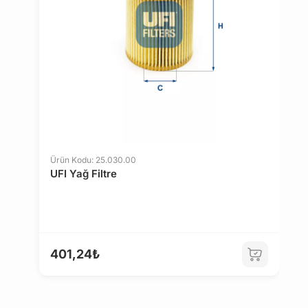
14 gün içinde ücretsiz iade. Detaylı bilgi için
tıklayın
.
Ürün Kodu: 25.030.00
Ü
UFI Yağ Filtre
M
401,24₺
6