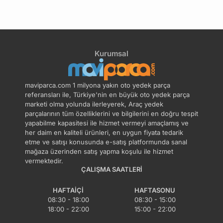
Kurumsal
maviparca.com 1 milyona yakın oto yedek parça
referansları ile, Türkiye'nin en büyük oto yedek parça
marketi olma yolunda ilerleyerek, Araç yedek
parçalarının tüm özelliklerini ve bilgilerini en doğru tespit
yapabilme kapasitesi ile hizmet vermeyi amaçlamış ve
her daim en kaliteli ürünleri, en uygun fiyata tedarik
etme ve satışı konusunda e-satış platformunda sanal
mağaza üzerinden satış yapma koşulu ile hizmet
vermektedir.
ÇALIŞMA SAATLERI
HAFTAIÇI
HAFTASONU
08:30 - 18:00
08:30 - 15:00
18:00 - 22:00
15:00 - 22:00