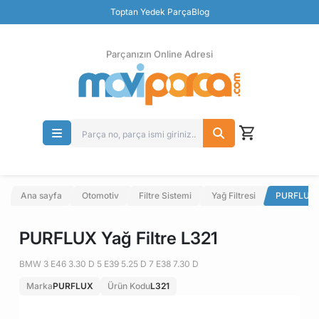
Güvenli Ödeme
Toptan Yedek Parça
Blog
Ücretsiz İade
Parçanızın Online Adresi
Ana sayfa
Otomotiv
Filtre Sistemi
Yağ Filtresi
PURFLUX Y
PURFLUX Yağ Filtre L321
BMW 3 E46 3.30 D 5 E39 5.25 D 7 E38 7.30 D
Marka
PURFLUX
Ürün Kodu
L321