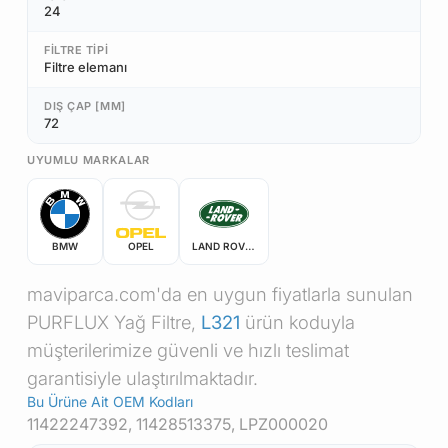
24
FILTRE TIPI
Filtre elemanı
DIŞ ÇAP [MM]
72
UYUMLU MARKALAR
BMW
OPEL
LAND ROVER
maviparca.com'da en uygun fiyatlarla sunulan
PURFLUX Yağ Filtre,
L321
ürün koduyla
müşterilerimize güvenli ve hızlı teslimat
garantisiyle ulaştırılmaktadır.
Bu Ürüne Ait OEM Kodları
11422247392, 11428513375, LPZ000020