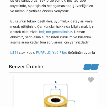
sizlere sunuyoruz. Sektörde edindiğimiz tecrübe
sayesinde, siparişinizin her aşamasında güvenliğinize
ve memnuniyetinize öncelik veriyoruz.
Bu ürünün teknik özellikleri, uyumluluk detayları veya
merak ettiğiniz diğer konular hakkında bilgi almak için
destek ekibimizle
iletişime geçebilirsiniz
. Uzman
ekibimiz, satın alma sürecinden kurulum ve kullanım
aşamalarına kadar tüm sorularınız için yanınızdadır.
L321
stok kodlu
PURFLUX Yağ Filtre
ürününün uyumlu
olduğu tüm araçları Uyumlu Araçlar sekmesinde
bulabilirsiniz.
Benzer Ürünler
Bu üründen en fazla 5 adet sipariş verilebilir. 5
adedin üzerindeki siparişleri iptal etme hakkı
maviparca.com tarafından saklı tutulmaktadır.
Belirlenen bu limit kurumsal siparişlerde geçerli
değildir. Kurumsal siparişler için farklı limitler ve
özel teklifler sunulabilmektedir.