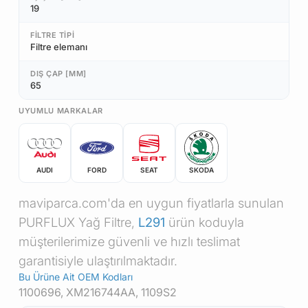
19
FILTRE TIPI
Filtre elemanı
DIŞ ÇAP [MM]
65
UYUMLU MARKALAR
AUDI
FORD
SEAT
SKODA
maviparca.com'da en uygun fiyatlarla sunulan
PURFLUX Yağ Filtre,
L291
ürün koduyla
müşterilerimize güvenli ve hızlı teslimat
garantisiyle ulaştırılmaktadır.
Bu Ürüne Ait OEM Kodları
1100696, XM216744AA, 1109S2