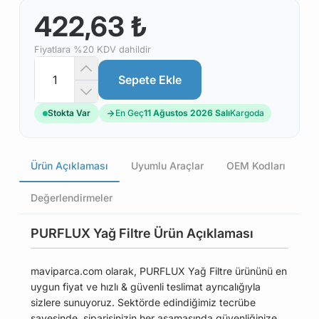
422,63 ₺
Fiyatlara %20 KDV dahildir
Sepete Ekle
Stokta Var
En Geç
11 Ağustos 2026 Salı
Kargoda
Ürün Açıklaması
Uyumlu Araçlar
OEM Kodları
Değerlendirmeler
PURFLUX Yağ Filtre Ürün Açıklaması
maviparca.com olarak, PURFLUX Yağ Filtre ürününü en
uygun fiyat ve hızlı & güvenli teslimat ayrıcalığıyla
sizlere sunuyoruz. Sektörde edindiğimiz tecrübe
sayesinde, siparişinizin her aşamasında güvenliğinize