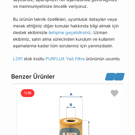
ve memnuniyetinize öncelik veriyoruz.
Bu ürünün teknik özellikleri, uyumluluk detayları veya
merak ettiğiniz diğer konular hakkında bilgi almak için
destek ekibimizle
iletişime geçebilirsiniz
. Uzman
ekibimiz, satın alma sürecinden kurulum ve kullanım
aşamalarına kadar tüm sorularınız için yanınızdadır.
L291
stok kodlu
PURFLUX Yağ Filtre
ürününün uyumlu
olduğu tüm araçları Uyumlu Araçlar sekmesinde
bulabilirsiniz.
Benzer Ürünler
Bu üründen en fazla 5 adet sipariş verilebilir. 5
adedin üzerindeki siparişleri iptal etme hakkı
%10
maviparca.com tarafından saklı tutulmaktadır.
Belirlenen bu limit kurumsal siparişlerde geçerli
değildir. Kurumsal siparişler için farklı limitler ve
özel teklifler sunulabilmektedir.
14 gün içinde ücretsiz iade. Detaylı bilgi için