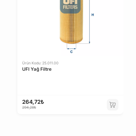
tıklayın
.
Ürün Kodu: 25.011.00
UFI Yağ Filtre
Ü
F
264,72₺
294,28₺
1
1