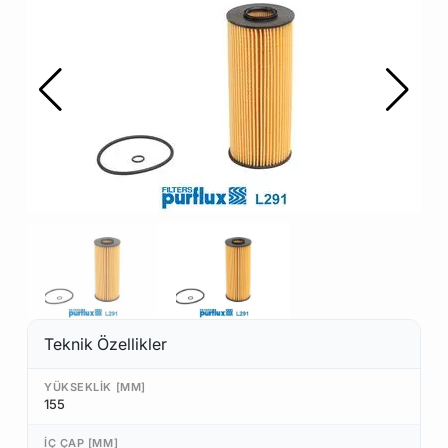
Teknik Özellikler
YÜKSEKLIK [MM]
155
İÇ ÇAP [MM]