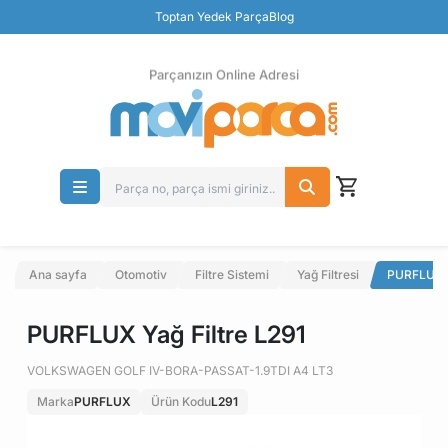
Güvenli Ödeme
Toptan Yedek Parça
Blog
Ücretsiz İade
Parçanızın Online Adresi
Ana sayfa
Otomotiv
Filtre Sistemi
Yağ Filtresi
PURFLUX Y
PURFLUX Yağ Filtre L291
VOLKSWAGEN GOLF IV-BORA-PASSAT-1.9TDI A4 LT3
Marka
PURFLUX
Ürün Kodu
L291