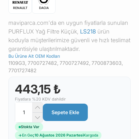
RENAULT
DACIA
maviparca.com'da en uygun fiyatlarla sunulan
PURFLUX Yağ Filtre Küçük,
LS218
ürün
koduyla müşterilerimize güvenli ve hızlı teslimat
garantisiyle ulaştırılmaktadır.
Bu Ürüne Ait OEM Kodları
1109G3, 7700727482, 7700727492, 7700873603,
7701727482
443,15 ₺
Fiyatlara %20 KDV dahildir
Sepete Ekle
Stokta Var
En Geç
10 Ağustos 2026 Pazartesi
Kargoda