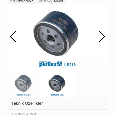
Marka
PURFLUX
Ürün Kodu
LS218
Teknik Özellikler
YÜKSEKLIK [MM]