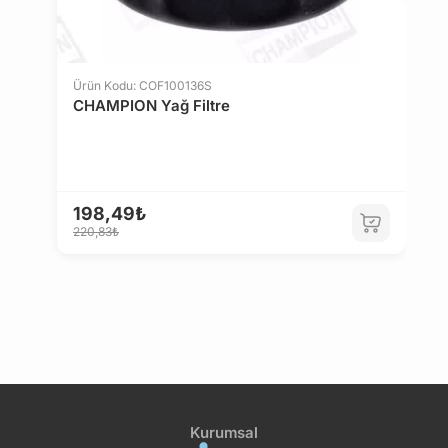
Ü
V
Ürün Kodu: COF100136S
CHAMPION Yağ Filtre
3
198,49₺
220,83₺
Kurumsal