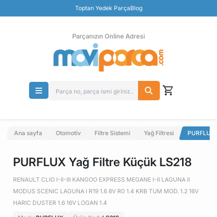
Güvenli Ödeme
Toptan Yedek Parça
Blog
Ücretsiz İade
Parçanızın Online Adresi
Ana sayfa
Otomotiv
Filtre Sistemi
Yağ Filtresi
PURFLUX Y
PURFLUX Yağ Filtre Küçük LS218
RENAULT CLIO I-II-III KANGOO EXPRESS MEGANE I-II LAGUNA II
MODUS SCENIC LAGUNA I R19 1.6 8V R0 1.4 KRB TUM MOD. 1.2 16V
HARIC DUSTER 1.6 16V LOGAN 1.4