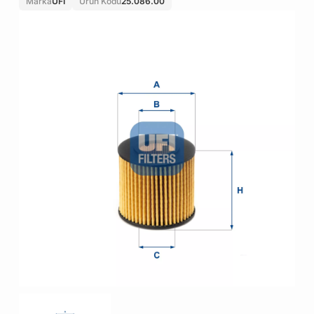
Marka
UFI
Ürün Kodu
25.086.00