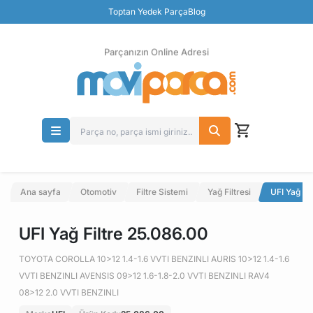
Güvenli Ödeme
Toptan Yedek Parça
Blog
Ücretsiz İade
Parçanızın Online Adresi
Ana sayfa
Otomotiv
Filtre Sistemi
Yağ Filtresi
UFI Yağ Fi
UFI Yağ Filtre 25.086.00
TOYOTA COROLLA 10>12 1.4-1.6 VVTI BENZINLI AURIS 10>12 1.4-1.6
VVTI BENZINLI AVENSIS 09>12 1.6-1.8-2.0 VVTI BENZINLI RAV4
08>12 2.0 VVTI BENZINLI