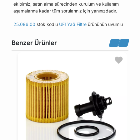
ekibimiz, satın alma sürecinden kurulum ve kullanım
aşamalarına kadar tüm sorularınız için yanınızdadır.
25.086.00
stok kodlu
UFI Yağ Filtre
ürününün uyumlu
olduğu tüm araçları Uyumlu Araçlar sekmesinde
bulabilirsiniz.
Benzer Ürünler
Bu üründen en fazla 5 adet sipariş verilebilir. 5
adedin üzerindeki siparişleri iptal etme hakkı
maviparca.com tarafından saklı tutulmaktadır.
Belirlenen bu limit kurumsal siparişlerde geçerli
değildir. Kurumsal siparişler için farklı limitler ve
özel teklifler sunulabilmektedir.
14 gün içinde ücretsiz iade. Detaylı bilgi için
tıklayın
.