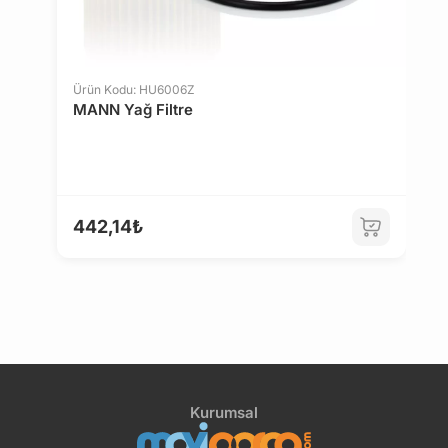
Ürün Kodu: HU6006Z
MANN Yağ Filtre
Ü
F
442,14₺
1
2
Kurumsal