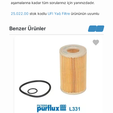
aşamalarına kadar tüm sorularınız için yanınızdadır.
25.022.00
stok kodlu
UFI Yağ Filtre
ürününün uyumlu
olduğu tüm araçları Uyumlu Araçlar sekmesinde
bulabilirsiniz.
Benzer Ürünler
Bu üründen en fazla 5 adet sipariş verilebilir. 5
adedin üzerindeki siparişleri iptal etme hakkı
maviparca.com tarafından saklı tutulmaktadır.
Belirlenen bu limit kurumsal siparişlerde geçerli
değildir. Kurumsal siparişler için farklı limitler ve
özel teklifler sunulabilmektedir.
14 gün içinde ücretsiz iade. Detaylı bilgi için
tıklayın
.