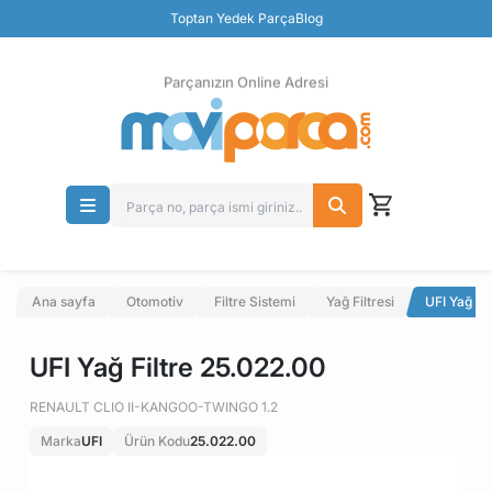
Güvenli Ödeme
Toptan Yedek Parça
Blog
Ücretsiz İade
Parçanızın Online Adresi
Ana sayfa
Otomotiv
Filtre Sistemi
Yağ Filtresi
UFI Yağ Fi
UFI Yağ Filtre 25.022.00
RENAULT CLIO II-KANGOO-TWINGO 1.2
Marka
UFI
Ürün Kodu
25.022.00