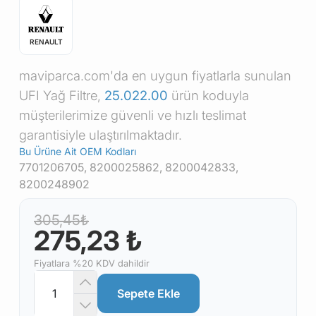
RENAULT
maviparca.com'da en uygun fiyatlarla sunulan
UFI Yağ Filtre,
25.022.00
ürün koduyla
müşterilerimize güvenli ve hızlı teslimat
garantisiyle ulaştırılmaktadır.
Bu Ürüne Ait OEM Kodları
7701206705, 8200025862, 8200042833,
8200248902
305,45₺
275,23 ₺
Fiyatlara %20 KDV dahildir
Sepete Ekle