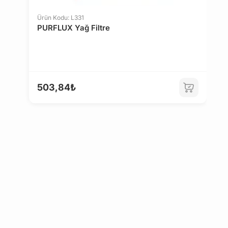
Ürün Kodu: L331
PURFLUX Yağ Filtre
503,84₺
Ü
M