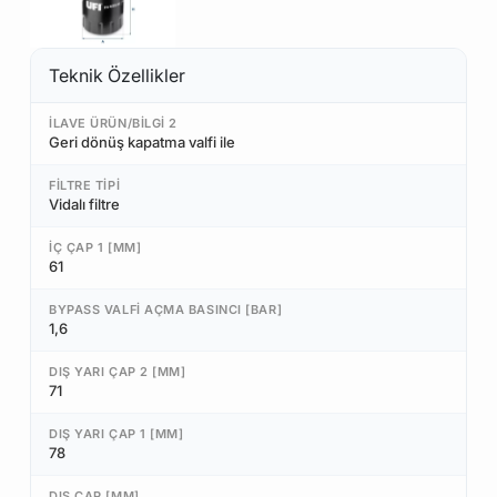
Teknik Özellikler
İLAVE ÜRÜN/BILGI 2
Geri dönüş kapatma valfi ile
FILTRE TIPI
Vidalı filtre
İÇ ÇAP 1 [MM]
61
BYPASS VALFI AÇMA BASINCI [BAR]
1,6
DIŞ YARI ÇAP 2 [MM]
71
DIŞ YARI ÇAP 1 [MM]
78
DIŞ ÇAP [MM]