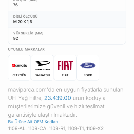
76
DIŞLI ÖLÇÜSÜ
M 20 X 1,5
YÜKSEKLIK [MM]
92
UYUMLU MARKALAR
CITROËN
DAIHATSU
FIAT
FORD
maviparca.com'da en uygun fiyatlarla sunulan
UFI Yağ Filtre,
23.439.00
ürün koduyla
müşterilerimize güvenli ve hızlı teslimat
garantisiyle ulaştırılmaktadır.
Bu Ürüne Ait OEM Kodları
1109-AL, 1109-CA, 1109-R1, 1109-T1, 1109-X2