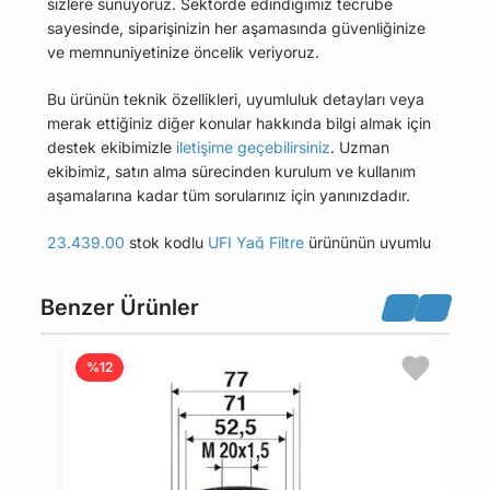
sizlere sunuyoruz. Sektörde edindiğimiz tecrübe
sayesinde, siparişinizin her aşamasında güvenliğinize
ve memnuniyetinize öncelik veriyoruz.
Bu ürünün teknik özellikleri, uyumluluk detayları veya
merak ettiğiniz diğer konular hakkında bilgi almak için
destek ekibimizle
iletişime geçebilirsiniz
. Uzman
ekibimiz, satın alma sürecinden kurulum ve kullanım
aşamalarına kadar tüm sorularınız için yanınızdadır.
23.439.00
stok kodlu
UFI Yağ Filtre
ürününün uyumlu
olduğu tüm araçları Uyumlu Araçlar sekmesinde
bulabilirsiniz.
Benzer Ürünler
Bu üründen en fazla 5 adet sipariş verilebilir. 5
adedin üzerindeki siparişleri iptal etme hakkı
%12
maviparca.com tarafından saklı tutulmaktadır.
Belirlenen bu limit kurumsal siparişlerde geçerli
değildir. Kurumsal siparişler için farklı limitler ve
özel teklifler sunulabilmektedir.