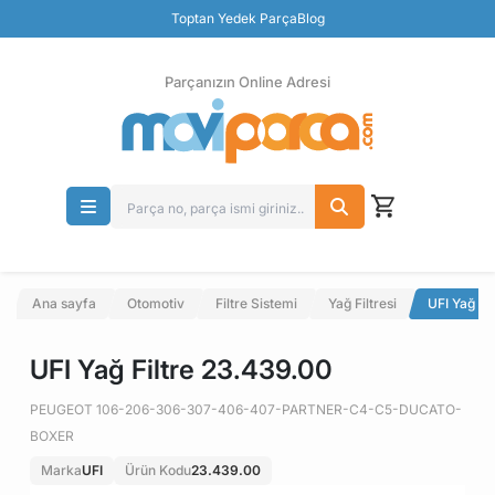
Güvenli Ödeme
Toptan Yedek Parça
Blog
Ücretsiz İade
Parçanızın Online Adresi
Ana sayfa
Otomotiv
Filtre Sistemi
Yağ Filtresi
UFI Yağ Fi
UFI Yağ Filtre 23.439.00
PEUGEOT 106-206-306-307-406-407-PARTNER-C4-C5-DUCATO-
BOXER
Marka
UFI
Ürün Kodu
23.439.00