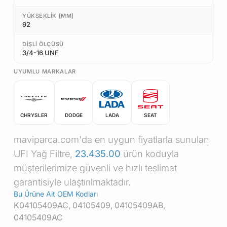
YÜKSEKLIK [MM]
92
DIŞLI ÖLÇÜSÜ
3/4-16 UNF
UYUMLU MARKALAR
CHRYSLER
DODGE
LADA
SEAT
maviparca.com'da en uygun fiyatlarla sunulan
UFI Yağ Filtre,
23.435.00
ürün koduyla
müşterilerimize güvenli ve hızlı teslimat
garantisiyle ulaştırılmaktadır.
Bu Ürüne Ait OEM Kodları
K04105409AC, 04105409, 04105409AB,
04105409AC