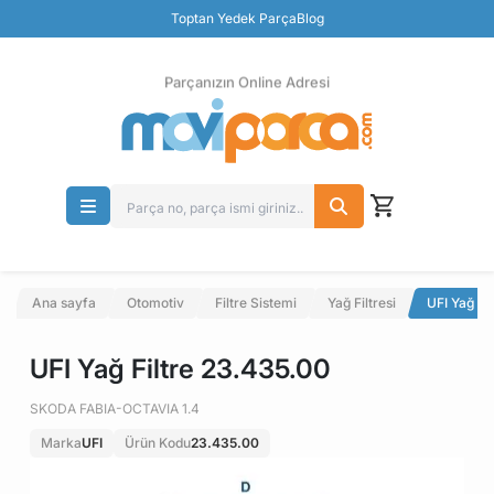
Güvenli Ödeme
Toptan Yedek Parça
Blog
Ücretsiz İade
Parçanızın Online Adresi
Ana sayfa
Otomotiv
Filtre Sistemi
Yağ Filtresi
UFI Yağ Fi
UFI Yağ Filtre 23.435.00
SKODA FABIA-OCTAVIA 1.4
Marka
UFI
Ürün Kodu
23.435.00