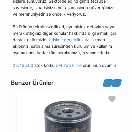
sizlere sunuyoruz. Sektörde edindiğimiz tecrübe
sayesinde, siparişinizin her aşamasında güvenliğinize
ve memnuniyetinize öncelik veriyoruz.
Bu ürünün teknik özellikleri, uyumluluk detayları veya
merak ettiğiniz diğer konular hakkında bilgi almak için
destek ekibimizle
iletişime geçebilirsiniz
. Uzman
ekibimiz, satın alma sürecinden kurulum ve kullanım
aşamalarına kadar tüm sorularınız için yanınızdadır.
23.435.00
stok kodlu
UFI Yağ Filtre
ürününün uyumlu
olduğu tüm araçları Uyumlu Araçlar sekmesinde
bulabilirsiniz.
Benzer Ürünler
Bu üründen en fazla 5 adet sipariş verilebilir. 5
adedin üzerindeki siparişleri iptal etme hakkı
maviparca.com tarafından saklı tutulmaktadır.
Belirlenen bu limit kurumsal siparişlerde geçerli
değildir. Kurumsal siparişler için farklı limitler ve
özel teklifler sunulabilmektedir.