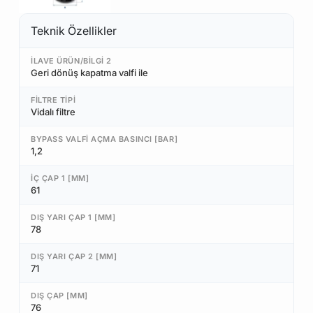
Teknik Özellikler
İLAVE ÜRÜN/BILGI 2
Geri dönüş kapatma valfi ile
FILTRE TIPI
Vidalı filtre
BYPASS VALFI AÇMA BASINCI [BAR]
1,2
İÇ ÇAP 1 [MM]
61
DIŞ YARI ÇAP 1 [MM]
78
DIŞ YARI ÇAP 2 [MM]
71
DIŞ ÇAP [MM]
76