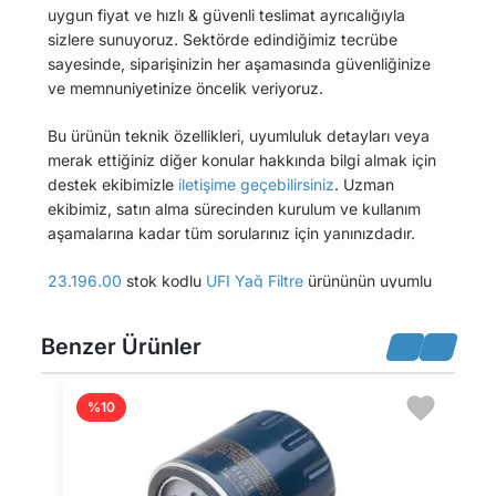
uygun fiyat ve hızlı & güvenli teslimat ayrıcalığıyla
sizlere sunuyoruz. Sektörde edindiğimiz tecrübe
sayesinde, siparişinizin her aşamasında güvenliğinize
ve memnuniyetinize öncelik veriyoruz.
Bu ürünün teknik özellikleri, uyumluluk detayları veya
merak ettiğiniz diğer konular hakkında bilgi almak için
destek ekibimizle
iletişime geçebilirsiniz
. Uzman
ekibimiz, satın alma sürecinden kurulum ve kullanım
aşamalarına kadar tüm sorularınız için yanınızdadır.
23.196.00
stok kodlu
UFI Yağ Filtre
ürününün uyumlu
olduğu tüm araçları Uyumlu Araçlar sekmesinde
bulabilirsiniz.
Benzer Ürünler
Bu üründen en fazla 5 adet sipariş verilebilir. 5
adedin üzerindeki siparişleri iptal etme hakkı
%10
maviparca.com tarafından saklı tutulmaktadır.
Belirlenen bu limit kurumsal siparişlerde geçerli
değildir. Kurumsal siparişler için farklı limitler ve