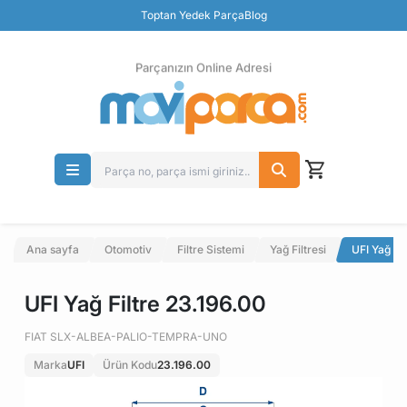
Güvenli Ödeme
Toptan Yedek Parça
Blog
Ücretsiz İade
Parçanızın Online Adresi
Ana sayfa
Otomotiv
Filtre Sistemi
Yağ Filtresi
UFI Yağ Fi
UFI Yağ Filtre 23.196.00
FIAT SLX-ALBEA-PALIO-TEMPRA-UNO
Marka
UFI
Ürün Kodu
23.196.00