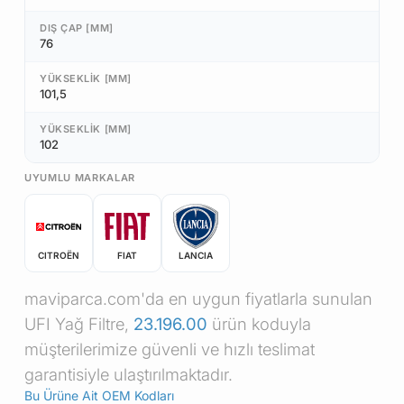
DIŞ ÇAP [MM]
76
YÜKSEKLIK [MM]
101,5
YÜKSEKLIK [MM]
102
UYUMLU MARKALAR
CITROËN
FIAT
LANCIA
maviparca.com'da en uygun fiyatlarla sunulan
UFI Yağ Filtre,
23.196.00
ürün koduyla
müşterilerimize güvenli ve hızlı teslimat
garantisiyle ulaştırılmaktadır.
Bu Ürüne Ait OEM Kodları