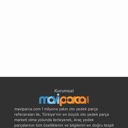
1
1
Kurumsal
maviparca.com 1 milyona yakın oto yedek parça
referansları ile, Türkiye'nin en büyük oto yedek parça
marketi olma yolunda ilerleyerek, Araç yedek
parçalarının tüm özelliklerini ve bilgilerini en doğru tespit