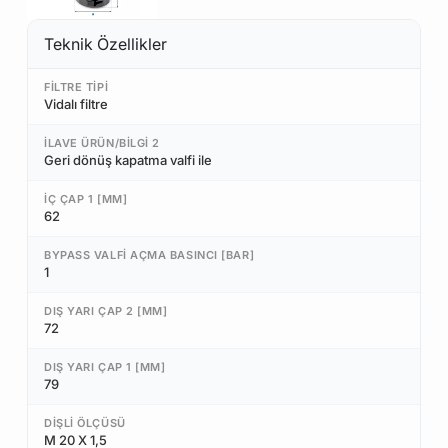
Teknik Özellikler
FILTRE TIPI
Vidalı filtre
İLAVE ÜRÜN/BILGI 2
Geri dönüş kapatma valfi ile
İÇ ÇAP 1 [MM]
62
BYPASS VALFI AÇMA BASINCI [BAR]
1
DIŞ YARI ÇAP 2 [MM]
72
DIŞ YARI ÇAP 1 [MM]
79
DIŞLI ÖLÇÜSÜ
M 20 X 1,5