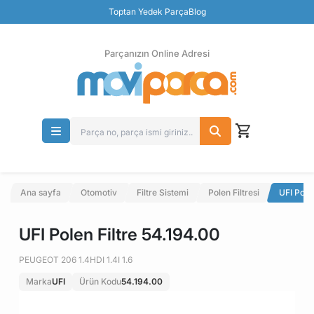
Güvenli Ödeme
Toptan Yedek Parça
Blog
Ücretsiz İade
Parçanızın Online Adresi
Ana sayfa
Otomotiv
Filtre Sistemi
Polen Filtresi
UFI Pole
UFI Polen Filtre 54.194.00
PEUGEOT 206 1.4HDI 1.4I 1.6
Marka
UFI
Ürün Kodu
54.194.00