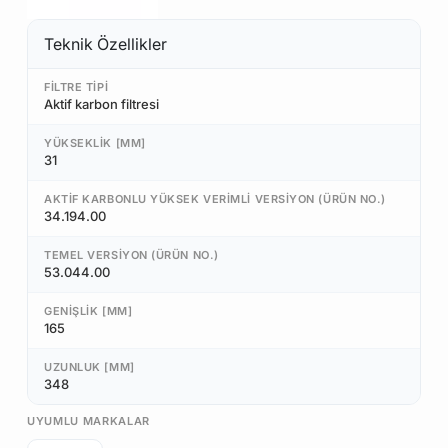
Teknik Özellikler
FILTRE TIPI
Aktif karbon filtresi
YÜKSEKLIK [MM]
31
AKTIF KARBONLU YÜKSEK VERIMLI VERSIYON (ÜRÜN NO.)
34.194.00
TEMEL VERSIYON (ÜRÜN NO.)
53.044.00
GENIŞLIK [MM]
165
UZUNLUK [MM]
348
UYUMLU MARKALAR