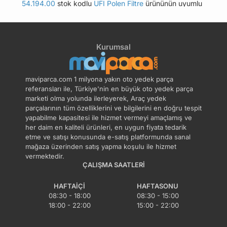
54.194.00
stok kodlu
UFI Polen Filtre
ürününün uyumlu
olduğu tüm araçları Uyumlu Araçlar sekmesinde
bulabilirsiniz.
Kurumsal
Bu üründen en fazla 5 adet sipariş verilebilir. 5
adedin üzerindeki siparişleri iptal etme hakkı
maviparca.com tarafından saklı tutulmaktadır.
maviparca.com 1 milyona yakın oto yedek parça
Belirlenen bu limit kurumsal siparişlerde geçerli
referansları ile, Türkiye'nin en büyük oto yedek parça
değildir. Kurumsal siparişler için farklı limitler ve
marketi olma yolunda ilerleyerek, Araç yedek
parçalarının tüm özelliklerini ve bilgilerini en doğru tespit
özel teklifler sunulabilmektedir.
yapabilme kapasitesi ile hizmet vermeyi amaçlamış ve
her daim en kaliteli ürünleri, en uygun fiyata tedarik
14 gün içinde ücretsiz iade. Detaylı bilgi için
etme ve satışı konusunda e-satış platformunda sanal
tıklayın
.
mağaza üzerinden satış yapma koşulu ile hizmet
vermektedir.
ÇALIŞMA SAATLERI
HAFTAIÇI
HAFTASONU
08:30 - 18:00
08:30 - 15:00
18:00 - 22:00
15:00 - 22:00