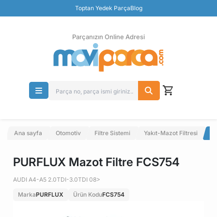
Güvenli Ödeme
Toptan Yedek Parça
Blog
Ücretsiz İade
Parçanızın Online Adresi
Ana sayfa
Otomotiv
Filtre Sistemi
Yakıt-Mazot Filtresi
P
PURFLUX Mazot Filtre FCS754
AUDI A4-A5 2.0TDI-3.0TDI 08>
Marka
PURFLUX
Ürün Kodu
FCS754