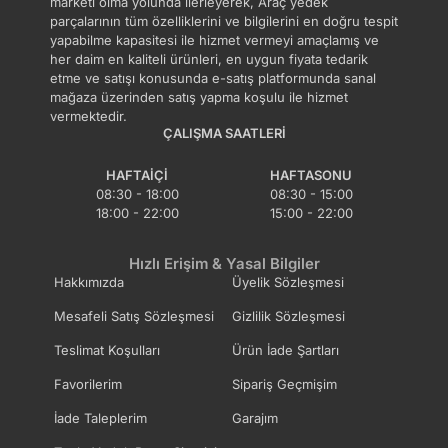
marketi olma yolunda ilerleyerek, Araç yedek
parçalarının tüm özelliklerini ve bilgilerini en doğru tespit
özel teklifler sunulabilmektedir.
yapabilme kapasitesi ile hizmet vermeyi amaçlamış ve
her daim en kaliteli ürünleri, en uygun fiyata tedarik
14 gün içinde ücretsiz iade. Detaylı bilgi için
etme ve satışı konusunda e-satış platformunda sanal
tıklayın
.
mağaza üzerinden satış yapma koşulu ile hizmet
vermektedir.
ÇALIŞMA SAATLERI
HAFTAIÇI
HAFTASONU
08:30 - 18:00
08:30 - 15:00
18:00 - 22:00
15:00 - 22:00
Hızlı Erişim & Yasal Bilgiler
Hakkımızda
Üyelik Sözleşmesi
Mesafeli Satış Sözleşmesi
Gizlilik Sözleşmesi
Teslimat Koşulları
Ürün İade Şartları
Favorilerim
Sipariş Geçmişim
İade Taleplerim
Garajım