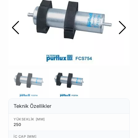
Teknik Özellikler
YÜKSEKLIK [MM]
250
İÇ ÇAP [MM]