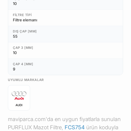
10
FILTRE TIPI
Filtre elemanı
DIŞ ÇAP [MM]
55
ÇAP 3 [MM]
10
ÇAP 4 [MM]
9
UYUMLU MARKALAR
AUDI
maviparca.com'da en uygun fiyatlarla sunulan
PURFLUX Mazot Filtre,
FCS754
ürün koduyla