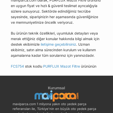
maviparca.com olarak, PURFLUX Mazot Filtre ürününü
en uygun fiyat ve hızlı & güvenli teslimat ayrıcalığıyla
sizlere sunuyoruz. Sektörde edindiğimiz tecrübe
sayesinde, siparişinizin her aşamasında güvenliğinize
ve memnuniyetinize öncelik veriyoruz.
Bu ürünün teknik özellikleri, uyumluluk detayları veya
merak ettiğiniz diğer konular hakkında bilgi almak için
destek ekibimizle
iletişime geçebilirsiniz
. Uzman
ekibimiz, satın alma sürecinden kurulum ve kullanım
aşamalarına kadar tüm sorularınız için yanınızdadır.
FCS754
stok kodlu
PURFLUX Mazot Filtre
ürününün
uyumlu olduğu tüm araçları Uyumlu Araçlar
sekmesinde bulabilirsiniz.
Kurumsal
Bu üründen en fazla 5 adet sipariş verilebilir. 5
adedin üzerindeki siparişleri iptal etme hakkı
maviparca.com tarafından saklı tutulmaktadır.
maviparca.com 1 milyona yakın oto yedek parça
Belirlenen bu limit kurumsal siparişlerde geçerli
referansları ile, Türkiye'nin en büyük oto yedek parça
değildir. Kurumsal siparişler için farklı limitler ve