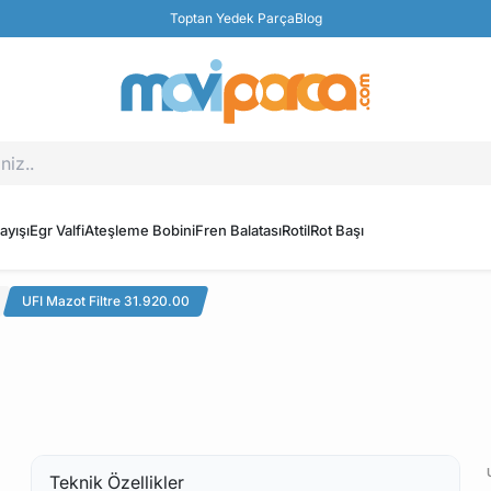
Toptan Yedek Parça
Blog
ayışı
Egr Valfi
Ateşleme Bobini
Fren Balatası
Rotil
Rot Başı
UFI Mazot Filtre 31.920.00
Teknik Özellikler