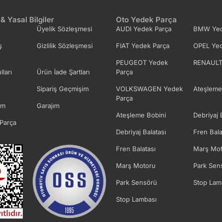
 & Yasal Bilgiler
Oto Yedek Parça
Üyelik Sözleşmesi
AUDI Yedek Parça
BMW Yed
ş
Gizlilik Sözleşmesi
FIAT Yedek Parça
OPEL Yed
PEUGEOT Yedek
RENAULT
lları
Ürün İade Şartları
Parça
Sipariş Geçmişim
VOLKSWAGEN Yedek
Ateşleme
Parça
im
Garajım
Ateşleme Bobini
Debriyaj 
Parça
Debriyaj Balatası
Fren Bala
Fren Balatası
Marş Mot
Marş Motoru
Park Sen
Park Sensörü
Stop Lam
Stop Lambası