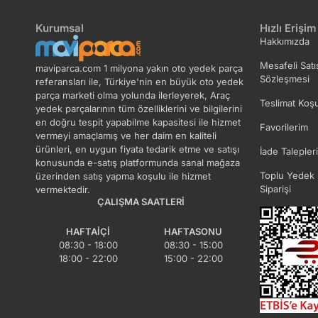
Kurumsal
Hızlı Erişim
Hakkımızda
Mesafeli Satı
maviparca.com 1 milyona yakın oto yedek parça
Sözleşmesi
referansları ile, Türkiye'nin en büyük oto yedek
parça marketi olma yolunda ilerleyerek, Araç
Teslimat Koşu
yedek parçalarının tüm özelliklerini ve bilgilerini
en doğru tespit yapabilme kapasitesi ile hizmet
Favorilerim
vermeyi amaçlamış ve her daim en kaliteli
ürünleri, en uygun fiyata tedarik etme ve satışı
İade Talepler
konusunda e-satış platformunda sanal mağaza
Toplu Yedek 
üzerinden satış yapma koşulu ile hizmet
Siparişi
vermektedir.
ÇALIŞMA SAATLERI
HAFTAIÇI
HAFTASONU
08:30 - 18:00
08:30 - 15:00
18:00 - 22:00
15:00 - 22:00