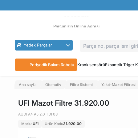
Güvenli Ödeme
Ücretsiz İade
Parçanızın Online Adresi
Yedek Parçalar
Periyodik Bakım Robotu
Krank sensörü
Eksantrik Triger K
Ana sayfa
Otomotiv
Filtre Sistemi
Yakıt-Mazot Filtresi
UFI Mazot Filtre 31.920.00
AUDI A4 A5 2.0 TDI 08--
Marka
UFI
Ürün Kodu
31.920.00