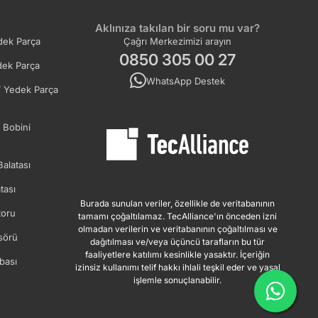
Aklınıza takılan bir soru mu var?
ek Parça
Çağrı Merkezimizi arayın
0850 305 00 27
ek Parça
WhatsApp Destek
 Yedek Parça
 Bobini
Balatası
tası
Burada sunulan veriler, özellikle de veritabanının
oru
tamamı çoğaltılamaz. TecAlliance'ın önceden izni
olmadan verilerin ve veritabanının çoğaltılması ve
sörü
dağıtılması ve/veya üçüncü tarafların bu tür
faaliyetlere katılımı kesinlikle yasaktır. İçeriğin
bası
izinsiz kullanımı telif hakkı ihlali teşkil eder ve yasal
işlemle sonuçlanabilir.