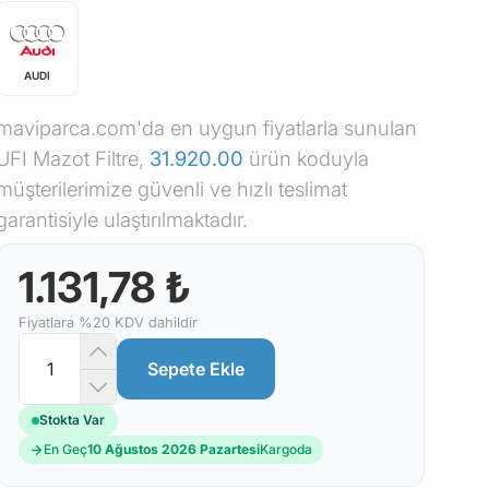
AUDI
maviparca.com'da en uygun fiyatlarla sunulan
UFI Mazot Filtre,
31.920.00
ürün koduyla
müşterilerimize güvenli ve hızlı teslimat
garantisiyle ulaştırılmaktadır.
1.131,78 ₺
Fiyatlara %20 KDV dahildir
Sepete Ekle
Stokta Var
En Geç
10 Ağustos 2026 Pazartesi
Kargoda