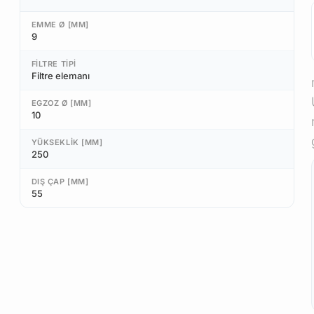
EMME Ø [MM]
9
FILTRE TIPI
Filtre elemanı
EGZOZ Ø [MM]
10
YÜKSEKLIK [MM]
250
DIŞ ÇAP [MM]
55