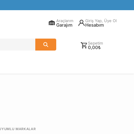
Araçlarım
Giriş Yap, Üye Ol
Garajım
Hesabım
Sepetim
0,00₺
UYUMLU MARKALAR