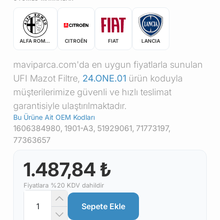
ALFA ROMEO
CITROËN
FIAT
LANCIA
maviparca.com'da en uygun fiyatlarla sunulan
UFI Mazot Filtre,
24.ONE.01
ürün koduyla
müşterilerimize güvenli ve hızlı teslimat
garantisiyle ulaştırılmaktadır.
Bu Ürüne Ait OEM Kodları
1606384980, 1901-A3, 51929061, 71773197,
77363657
1.487,84 ₺
Fiyatlara %20 KDV dahildir
Sepete Ekle