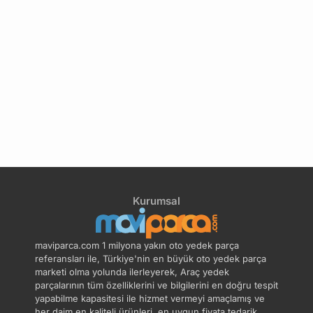
Kurumsal
maviparca.com 1 milyona yakın oto yedek parça
referansları ile, Türkiye'nin en büyük oto yedek parça
marketi olma yolunda ilerleyerek, Araç yedek
parçalarının tüm özelliklerini ve bilgilerini en doğru tespit
yapabilme kapasitesi ile hizmet vermeyi amaçlamış ve
her daim en kaliteli ürünleri, en uygun fiyata tedarik