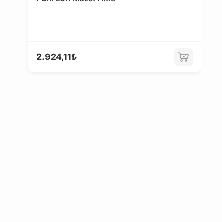
2.924,11₺
Ü
F
1