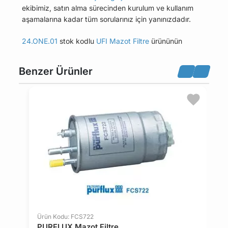
ekibimiz, satın alma sürecinden kurulum ve kullanım
aşamalarına kadar tüm sorularınız için yanınızdadır.
24.ONE.01
stok kodlu
UFI Mazot Filtre
ürününün
uyumlu olduğu tüm araçları Uyumlu Araçlar
sekmesinde bulabilirsiniz.
Benzer Ürünler
Bu üründen en fazla 5 adet sipariş verilebilir. 5
adedin üzerindeki siparişleri iptal etme hakkı
maviparca.com tarafından saklı tutulmaktadır.
Belirlenen bu limit kurumsal siparişlerde geçerli
değildir. Kurumsal siparişler için farklı limitler ve
özel teklifler sunulabilmektedir.
14 gün içinde ücretsiz iade. Detaylı bilgi için
tıklayın
.
Ürün Kodu: FCS722
PURFLUX Mazot Filtre