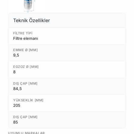
Teknik Özellikler
FILTRE TIPI
Filtre elemanı
EMME Ø [MM]
9,5
EGZOZ Ø [MM]
8
DIŞ ÇAP [MM]
84,5
YÜKSEKLIK [MM]
205
DIŞ ÇAP [MM]
85
UYUMLU MARKALAR