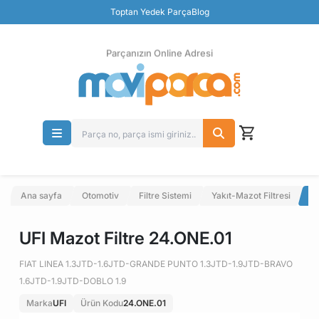
Güvenli Ödeme
Toptan Yedek Parça
Blog
Ücretsiz İade
Parçanızın Online Adresi
Ana sayfa
Otomotiv
Filtre Sistemi
Yakıt-Mazot Filtresi
UF
UFI Mazot Filtre 24.ONE.01
FIAT LINEA 1.3JTD-1.6JTD-GRANDE PUNTO 1.3JTD-1.9JTD-BRAVO
1.6JTD-1.9JTD-DOBLO 1.9
Marka
UFI
Ürün Kodu
24.ONE.01