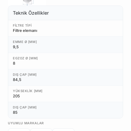
Teknik Özellikler
FILTRE TIPI
Filtre elemanı
EMME Ø [MM]
9,5
EGZOZ Ø [MM]
8
DIŞ ÇAP [MM]
84,5
YÜKSEKLIK [MM]
205
DIŞ ÇAP [MM]
85
UYUMLU MARKALAR