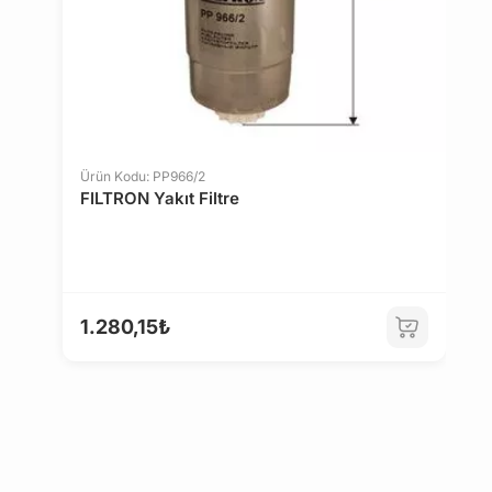
Ü
D
Ürün Kodu: PP966/2
FILTRON Yakıt Filtre
4
1.280,15₺