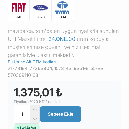
FIAT
FORD
TATA
maviparca.com'da en uygun fiyatlarla sunulan
UFI Mazot Filtre,
24.ONE.00
ürün koduyla
müşterilerimize güvenli ve hızlı teslimat
garantisiyle ulaştırılmaktadır.
Bu Ürüne Ait OEM Kodları
71773194, 77363804, 1578143, 9S51-9155-BB,
570309110108
1.375,01 ₺
Fiyatlara %20 KDV dahildir
Sepete Ekle
Stokta Var