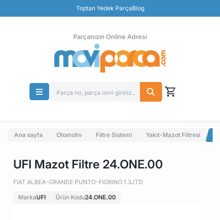
Güvenli Ödeme
Toptan Yedek Parça
Blog
Ücretsiz İade
Parçanızın Online Adresi
Ana sayfa
Otomotiv
Filtre Sistemi
Yakıt-Mazot Filtresi
UF
UFI Mazot Filtre 24.ONE.00
FIAT ALBEA-GRANDE PUNTO-FIORINO 1.3JTD
Marka
UFI
Ürün Kodu
24.ONE.00