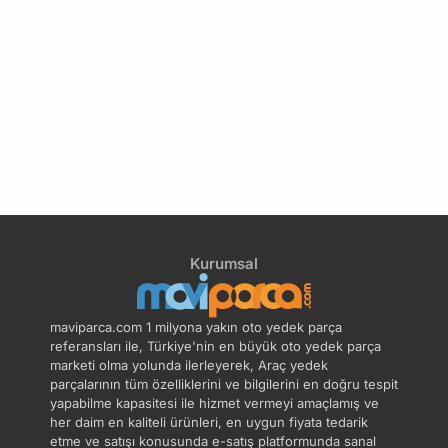
Kurumsal
maviparca.com 1 milyona yakın oto yedek parça
referansları ile, Türkiye'nin en büyük oto yedek parça
marketi olma yolunda ilerleyerek, Araç yedek
parçalarının tüm özelliklerini ve bilgilerini en doğru tespit
yapabilme kapasitesi ile hizmet vermeyi amaçlamış ve
her daim en kaliteli ürünleri, en uygun fiyata tedarik
etme ve satışı konusunda e-satış platformunda sanal