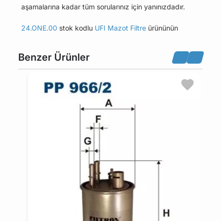
aşamalarına kadar tüm sorularınız için yanınızdadır.
24.ONE.00
stok kodlu
UFI Mazot Filtre
ürününün
uyumlu olduğu tüm araçları Uyumlu Araçlar
sekmesinde bulabilirsiniz.
Benzer Ürünler
Bu üründen en fazla 5 adet sipariş verilebilir. 5
adedin üzerindeki siparişleri iptal etme hakkı
maviparca.com tarafından saklı tutulmaktadır.
Belirlenen bu limit kurumsal siparişlerde geçerli
değildir. Kurumsal siparişler için farklı limitler ve
özel teklifler sunulabilmektedir.
14 gün içinde ücretsiz iade. Detaylı bilgi için
tıklayın
.