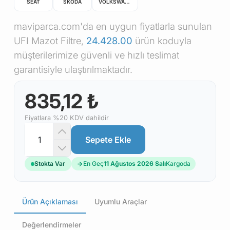
SEAT
SKODA
VOLKSWAGEN
maviparca.com'da en uygun fiyatlarla sunulan
UFI Mazot Filtre,
24.428.00
ürün koduyla
müşterilerimize güvenli ve hızlı teslimat
garantisiyle ulaştırılmaktadır.
835,12 ₺
Fiyatlara %20 KDV dahildir
Sepete Ekle
Stokta Var
En Geç
11 Ağustos 2026 Salı
Kargoda
Ürün Açıklaması
Uyumlu Araçlar
Değerlendirmeler