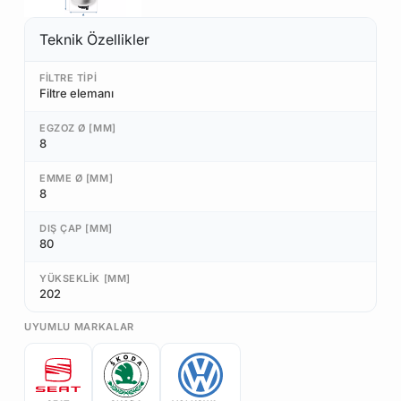
Teknik Özellikler
FILTRE TIPI
Filtre elemanı
EGZOZ Ø [MM]
8
EMME Ø [MM]
8
DIŞ ÇAP [MM]
80
YÜKSEKLIK [MM]
202
UYUMLU MARKALAR