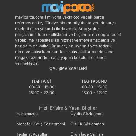
adedin üzerindeki siparişleri iptal etme hakkı
maviparca.com tarafından saklı tutulmaktadır.
maviparca.com 1 milyona yakın oto yedek parça
Belirlenen bu limit kurumsal siparişlerde geçerli
referansları ile, Türkiye'nin en büyük oto yedek parça
değildir. Kurumsal siparişler için farklı limitler ve
marketi olma yolunda ilerleyerek, Araç yedek
parçalarının tüm özelliklerini ve bilgilerini en doğru tespit
özel teklifler sunulabilmektedir.
yapabilme kapasitesi ile hizmet vermeyi amaçlamış ve
her daim en kaliteli ürünleri, en uygun fiyata tedarik
14 gün içinde ücretsiz iade. Detaylı bilgi için
etme ve satışı konusunda e-satış platformunda sanal
tıklayın
.
mağaza üzerinden satış yapma koşulu ile hizmet
vermektedir.
ÇALIŞMA SAATLERI
HAFTAIÇI
HAFTASONU
08:30 - 18:00
08:30 - 15:00
18:00 - 22:00
15:00 - 22:00
Hızlı Erişim & Yasal Bilgiler
Hakkımızda
Üyelik Sözleşmesi
Mesafeli Satış Sözleşmesi
Gizlilik Sözleşmesi
Teslimat Koşulları
Ürün İade Şartları