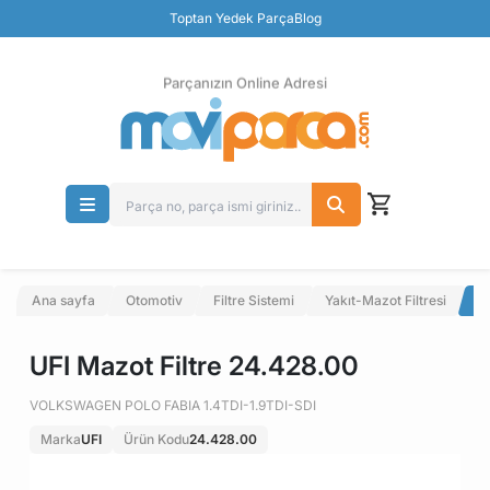
Güvenli Ödeme
Toptan Yedek Parça
Blog
Ücretsiz İade
Parçanızın Online Adresi
Ana sayfa
Otomotiv
Filtre Sistemi
Yakıt-Mazot Filtresi
UF
UFI Mazot Filtre 24.428.00
VOLKSWAGEN POLO FABIA 1.4TDI-1.9TDI-SDI
Marka
UFI
Ürün Kodu
24.428.00