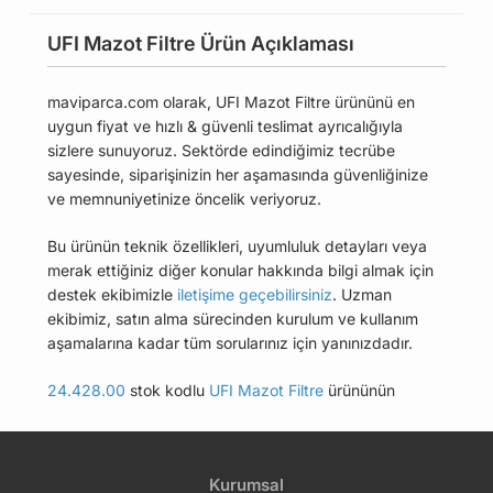
UFI Mazot Filtre Ürün Açıklaması
maviparca.com olarak, UFI Mazot Filtre ürününü en
uygun fiyat ve hızlı & güvenli teslimat ayrıcalığıyla
sizlere sunuyoruz. Sektörde edindiğimiz tecrübe
sayesinde, siparişinizin her aşamasında güvenliğinize
ve memnuniyetinize öncelik veriyoruz.
Bu ürünün teknik özellikleri, uyumluluk detayları veya
merak ettiğiniz diğer konular hakkında bilgi almak için
destek ekibimizle
iletişime geçebilirsiniz
. Uzman
ekibimiz, satın alma sürecinden kurulum ve kullanım
aşamalarına kadar tüm sorularınız için yanınızdadır.
24.428.00
stok kodlu
UFI Mazot Filtre
ürününün
uyumlu olduğu tüm araçları Uyumlu Araçlar
sekmesinde bulabilirsiniz.
Kurumsal
Bu üründen en fazla 5 adet sipariş verilebilir. 5