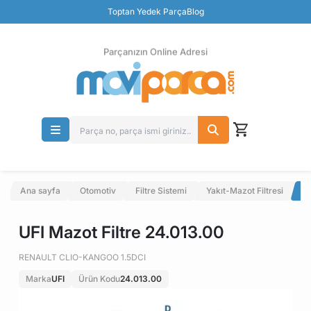
Güvenli Ödeme
Toptan Yedek Parça
Blog
Ücretsiz İade
Parçanızın Online Adresi
Ana sayfa
Otomotiv
Filtre Sistemi
Yakıt-Mazot Filtresi
UF
UFI Mazot Filtre 24.013.00
RENAULT CLIO-KANGOO 1.5DCI
Marka
UFI
Ürün Kodu
24.013.00