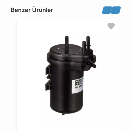
sekmesinde bulabilirsiniz.
Benzer Ürünler
Bu üründen en fazla 5 adet sipariş verilebilir. 5
adedin üzerindeki siparişleri iptal etme hakkı
maviparca.com tarafından saklı tutulmaktadır.
Belirlenen bu limit kurumsal siparişlerde geçerli
değildir. Kurumsal siparişler için farklı limitler ve
özel teklifler sunulabilmektedir.
14 gün içinde ücretsiz iade. Detaylı bilgi için
tıklayın
.