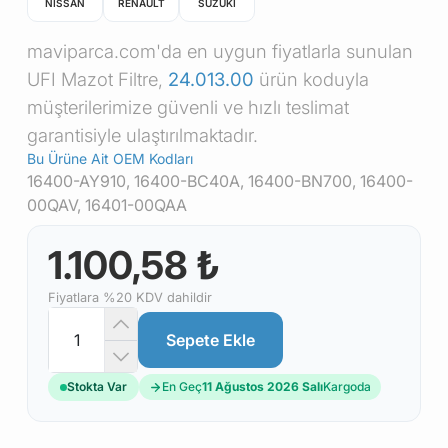
NISSAN
RENAULT
SUZUKI
maviparca.com'da en uygun fiyatlarla sunulan
UFI Mazot Filtre,
24.013.00
ürün koduyla
müşterilerimize güvenli ve hızlı teslimat
garantisiyle ulaştırılmaktadır.
Bu Ürüne Ait OEM Kodları
16400-AY910, 16400-BC40A, 16400-BN700, 16400-
00QAV, 16401-00QAA
1.100,58 ₺
Fiyatlara %20 KDV dahildir
Sepete Ekle
Stokta Var
En Geç
11 Ağustos 2026 Salı
Kargoda