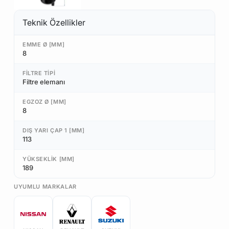
Teknik Özellikler
EMME Ø [MM]
8
FILTRE TIPI
Filtre elemanı
EGZOZ Ø [MM]
8
DIŞ YARI ÇAP 1 [MM]
113
YÜKSEKLIK [MM]
189
UYUMLU MARKALAR