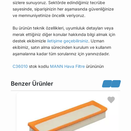
sizlere sunuyoruz. Sektörde edindiğimiz tecrübe
sayesinde, siparişinizin her aşamasında güvenliğinize
ve memnuniyetinize öncelik veriyoruz.
Bu ürünün teknik özellikleri, uyumluluk detayları veya
merak ettiğiniz diğer konular hakkında bilgi almak için
destek ekibimizle
iletişime geçebilirsiniz
. Uzman
ekibimiz, satın alma sürecinden kurulum ve kullanım
aşamalarına kadar tüm sorularınız için yanınızdadır.
C36010
stok kodlu
MANN Hava Filtre
ürününün
uyumlu olduğu tüm araçları Uyumlu Araçlar
sekmesinde bulabilirsiniz.
Benzer Ürünler
Bu üründen en fazla 5 adet sipariş verilebilir. 5
adedin üzerindeki siparişleri iptal etme hakkı
maviparca.com tarafından saklı tutulmaktadır.
Belirlenen bu limit kurumsal siparişlerde geçerli
değildir. Kurumsal siparişler için farklı limitler ve
özel teklifler sunulabilmektedir.