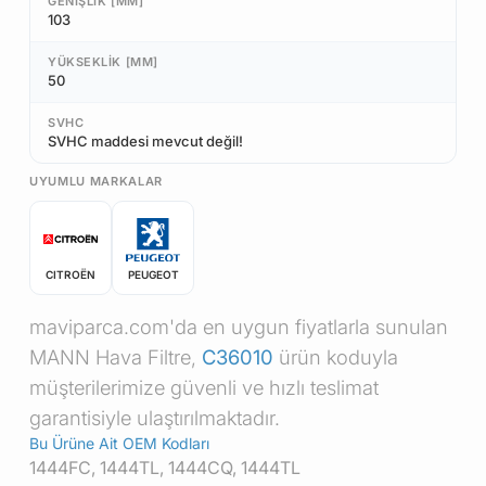
GENIŞLIK [MM]
103
YÜKSEKLIK [MM]
50
SVHC
SVHC maddesi mevcut değil!
UYUMLU MARKALAR
CITROËN
PEUGEOT
maviparca.com'da en uygun fiyatlarla sunulan
MANN Hava Filtre,
C36010
ürün koduyla
müşterilerimize güvenli ve hızlı teslimat
garantisiyle ulaştırılmaktadır.
Bu Ürüne Ait OEM Kodları
1444FC, 1444TL, 1444CQ, 1444TL