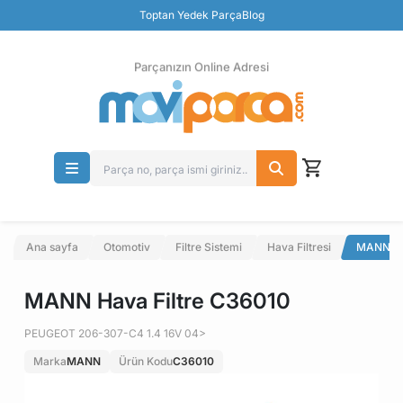
Güvenli Ödeme
Toptan Yedek Parça
Blog
Ücretsiz İade
Parçanızın Online Adresi
Ana sayfa
Otomotiv
Filtre Sistemi
Hava Filtresi
MANN Ha
MANN Hava Filtre C36010
PEUGEOT 206-307-C4 1.4 16V 04>
Marka
MANN
Ürün Kodu
C36010