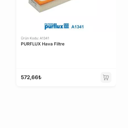
14 gün içinde ücretsiz iade. Detaylı bilgi için
tıklayın
.
Ürün Kodu: A1341
PURFLUX Hava Filtre
572,66₺
Ü
F