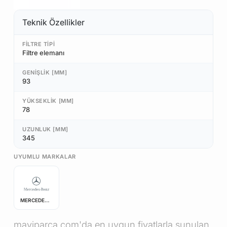
Teknik Özellikler
FILTRE TIPI
Filtre elemanı
GENIŞLIK [MM]
93
YÜKSEKLIK [MM]
78
UZUNLUK [MM]
345
UYUMLU MARKALAR
MERCEDES-BENZ
maviparca.com'da en uygun fiyatlarla sunulan