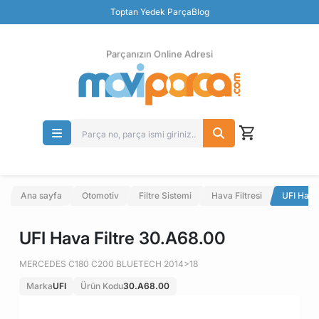
Güvenli Ödeme
Toptan Yedek Parça
Blog
Ücretsiz İade
Parçanızın Online Adresi
Ana sayfa
Otomotiv
Filtre Sistemi
Hava Filtresi
UFI Hava
UFI Hava Filtre 30.A68.00
MERCEDES C180 C200 BLUETECH 2014>18
Marka
UFI
Ürün Kodu
30.A68.00