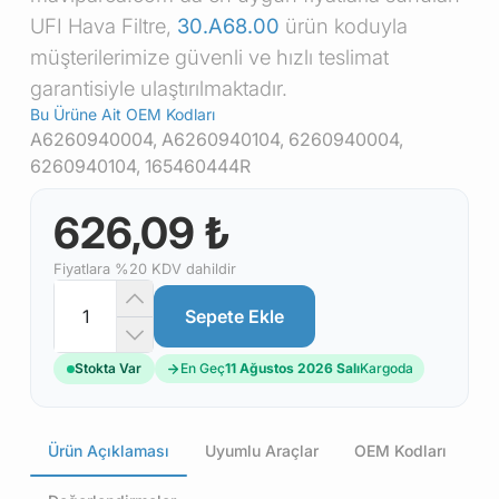
UFI Hava Filtre,
30.A68.00
ürün koduyla
müşterilerimize güvenli ve hızlı teslimat
garantisiyle ulaştırılmaktadır.
Bu Ürüne Ait OEM Kodları
A6260940004, A6260940104, 6260940004,
6260940104, 165460444R
626,09 ₺
Fiyatlara %20 KDV dahildir
Sepete Ekle
Stokta Var
En Geç
11 Ağustos 2026 Salı
Kargoda
Ürün Açıklaması
Uyumlu Araçlar
OEM Kodları