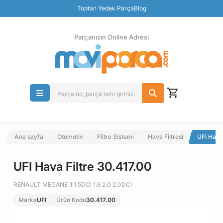
Güvenli Ödeme
Toptan Yedek Parça
Blog
Ücretsiz İade
Parçanızın Online Adresi
Ana sayfa
Otomotiv
Filtre Sistemi
Hava Filtresi
UFI Hava
UFI Hava Filtre 30.417.00
RENAULT MEGANE II 1.5DCI 1.6 2.0 2.0DCI
Marka
UFI
Ürün Kodu
30.417.00