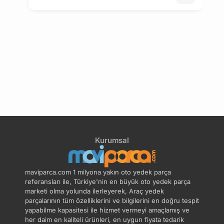
Kurumsal
maviparca.com 1 milyona yakın oto yedek parça
referansları ile, Türkiye'nin en büyük oto yedek parça
marketi olma yolunda ilerleyerek, Araç yedek
parçalarının tüm özelliklerini ve bilgilerini en doğru tespit
yapabilme kapasitesi ile hizmet vermeyi amaçlamış ve
her daim en kaliteli ürünleri, en uygun fiyata tedarik