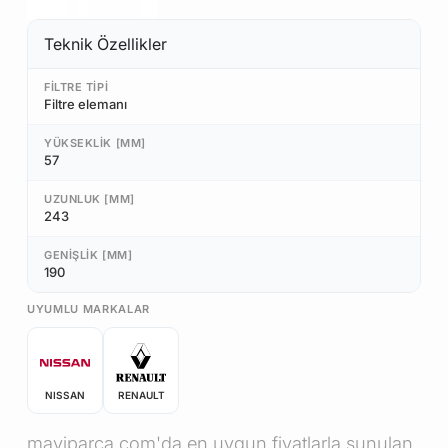
Teknik Özellikler
FILTRE TIPI
Filtre elemanı
YÜKSEKLIK [MM]
57
UZUNLUK [MM]
243
GENIŞLIK [MM]
190
UYUMLU MARKALAR
NISSAN
RENAULT
maviparca.com'da en uygun fiyatlarla sunulan