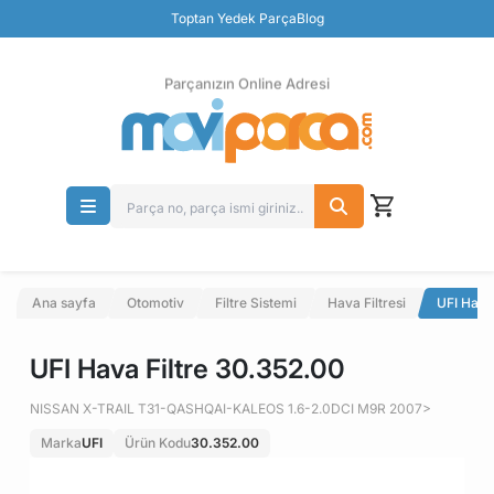
Güvenli Ödeme
Toptan Yedek Parça
Blog
Ücretsiz İade
Parçanızın Online Adresi
Ana sayfa
Otomotiv
Filtre Sistemi
Hava Filtresi
UFI Hava
UFI Hava Filtre 30.352.00
NISSAN X-TRAIL T31-QASHQAI-KALEOS 1.6-2.0DCI M9R 2007>
Marka
UFI
Ürün Kodu
30.352.00