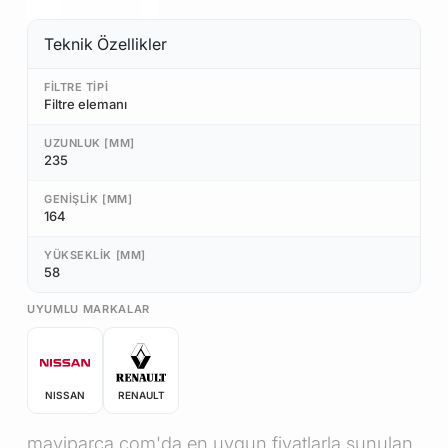
Teknik Özellikler
FILTRE TIPI
Filtre elemanı
UZUNLUK [MM]
235
GENIŞLIK [MM]
164
YÜKSEKLIK [MM]
58
UYUMLU MARKALAR
NISSAN
RENAULT
maviparca.com'da en uygun fiyatlarla sunulan