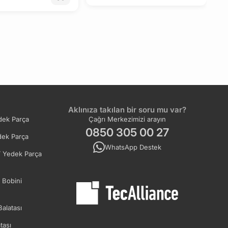
Aklınıza takılan bir soru mu var?
ek Parça
Çağrı Merkezimizi arayın
0850 305 00 27
ek Parça
WhatsApp Destek
 Yedek Parça
 Bobini
Balatası
tası