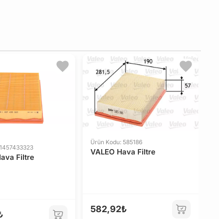
Ürün Kodu: 585186
 1457433323
VALEO Hava Filtre
va Filtre
582,92₺
₺