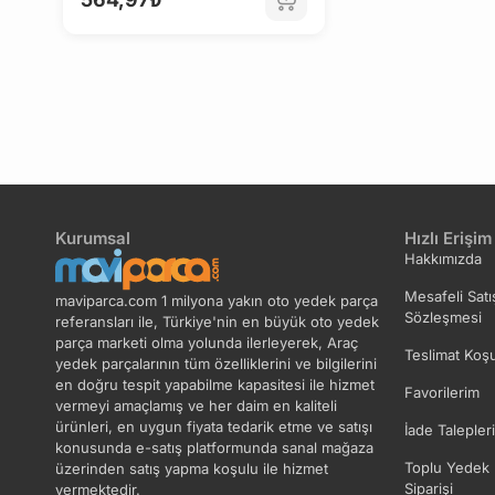
Kurumsal
Hızlı Erişim
Hakkımızda
Mesafeli Satı
maviparca.com 1 milyona yakın oto yedek parça
Sözleşmesi
referansları ile, Türkiye'nin en büyük oto yedek
parça marketi olma yolunda ilerleyerek, Araç
Teslimat Koşu
yedek parçalarının tüm özelliklerini ve bilgilerini
en doğru tespit yapabilme kapasitesi ile hizmet
Favorilerim
vermeyi amaçlamış ve her daim en kaliteli
ürünleri, en uygun fiyata tedarik etme ve satışı
İade Talepler
konusunda e-satış platformunda sanal mağaza
Toplu Yedek 
üzerinden satış yapma koşulu ile hizmet
Siparişi
vermektedir.