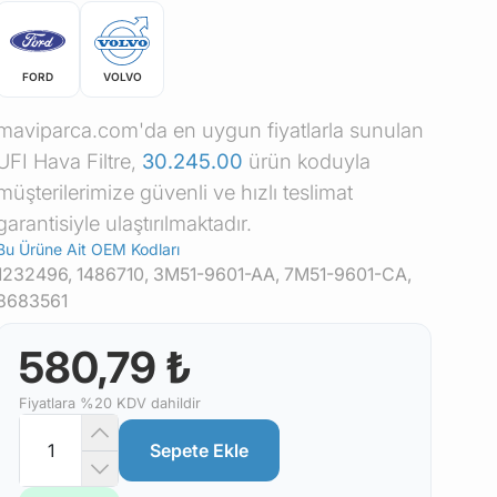
FORD
VOLVO
maviparca.com'da en uygun fiyatlarla sunulan
UFI Hava Filtre,
30.245.00
ürün koduyla
müşterilerimize güvenli ve hızlı teslimat
garantisiyle ulaştırılmaktadır.
Bu Ürüne Ait OEM Kodları
1232496, 1486710, 3M51-9601-AA, 7M51-9601-CA,
8683561
580,79 ₺
Fiyatlara %20 KDV dahildir
Sepete Ekle