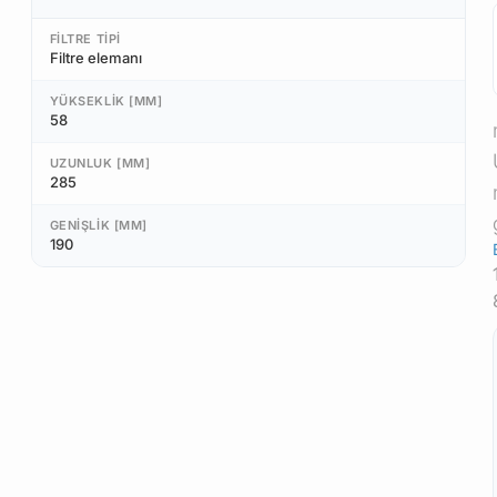
FILTRE TIPI
Filtre elemanı
YÜKSEKLIK [MM]
58
UZUNLUK [MM]
285
GENIŞLIK [MM]
190