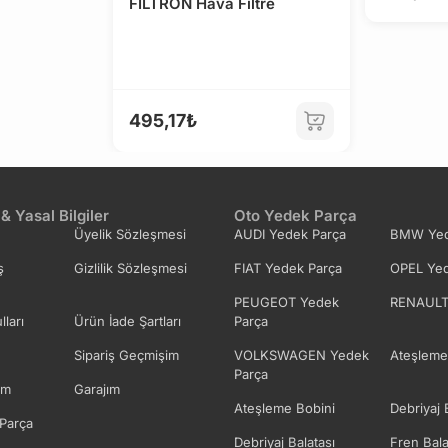
FILTRON Hava Filtre
495,17₺
 & Yasal Bilgiler
Oto Yedek Parça
Üyelik Sözleşmesi
AUDI Yedek Parça
BMW Yed
ş
Gizlilik Sözleşmesi
FIAT Yedek Parça
OPEL Yed
PEUGEOT Yedek
RENAULT
lları
Ürün İade Şartları
Parça
Sipariş Geçmişim
VOLKSWAGEN Yedek
Ateşleme
Parça
im
Garajım
Ateşleme Bobini
Debriyaj 
Parça
Debriyaj Balatası
Fren Bala