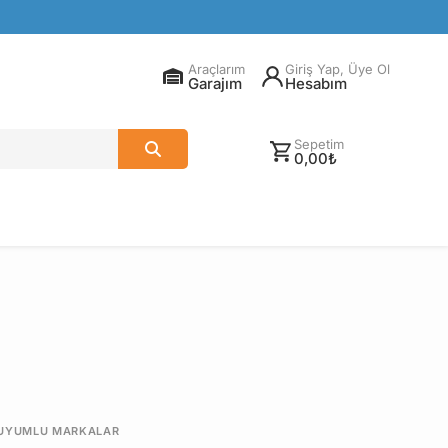
Araçlarım
Giriş Yap, Üye Ol
Garajım
Hesabım
Sepetim
0,00₺
UYUMLU MARKALAR