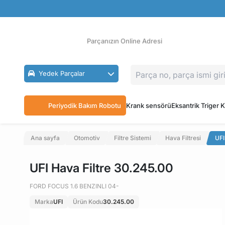
Güvenli Ödeme
Ücretsiz İade
Parçanızın Online Adresi
Yedek Parçalar
Periyodik Bakım Robotu
Krank sensörü
Eksantrik Triger K
Ana sayfa
Otomotiv
Filtre Sistemi
Hava Filtresi
UFI
UFI Hava Filtre 30.245.00
FORD FOCUS 1.6 BENZINLI 04-
Marka
UFI
Ürün Kodu
30.245.00