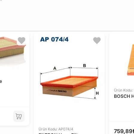
e
Ürün Kodu:
BOSCH Ha
Ürün Kodu: AP074/4
759,89