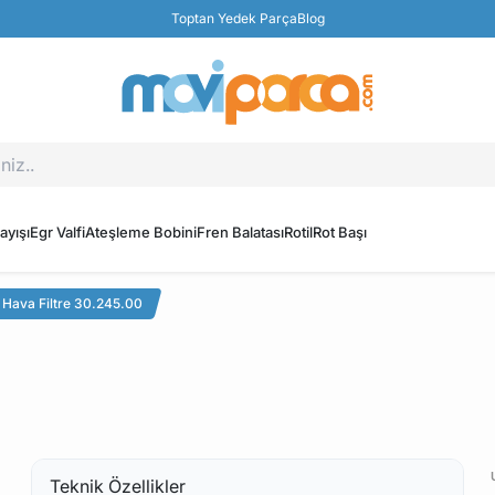
Toptan Yedek Parça
Blog
ayışı
Egr Valfi
Ateşleme Bobini
Fren Balatası
Rotil
Rot Başı
 Hava Filtre 30.245.00
Teknik Özellikler