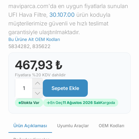
maviparca.com'da en uygun fiyatlarla sunulan
UFI Hava Filtre,
30.107.00
ürün koduyla
müşterilerimize güvenli ve hızlı teslimat
garantisiyle ulaştırılmaktadır.
Bu Ürüne Ait OEM Kodları
5834282, 835622
467,93 ₺
Fiyatlara %20 KDV dahildir
Sepete Ekle
Stokta Var
En Geç
11 Ağustos 2026 Salı
Kargoda
Ürün Açıklaması
Uyumlu Araçlar
OEM Kodları