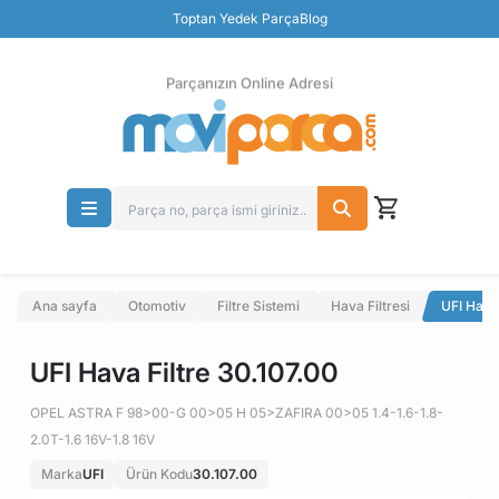
Güvenli Ödeme
Toptan Yedek Parça
Blog
Ücretsiz İade
Parçanızın Online Adresi
Ana sayfa
Otomotiv
Filtre Sistemi
Hava Filtresi
UFI Hava
UFI Hava Filtre 30.107.00
OPEL ASTRA F 98>00-G 00>05 H 05>ZAFIRA 00>05 1.4-1.6-1.8-
2.0T-1.6 16V-1.8 16V
Marka
UFI
Ürün Kodu
30.107.00