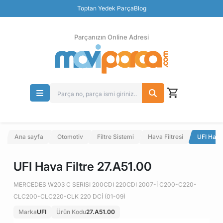
Güvenli Ödeme
Toptan Yedek Parça
Blog
Ücretsiz İade
Parçanızın Online Adresi
Ana sayfa
Otomotiv
Filtre Sistemi
Hava Filtresi
UFI Hava
UFI Hava Filtre 27.A51.00
MERCEDES W203 C SERISI 200CDI 220CDI 2007-İ C200-C220-
CLC200-CLC220-CLK 220 DCİ (01-09)
Marka
UFI
Ürün Kodu
27.A51.00