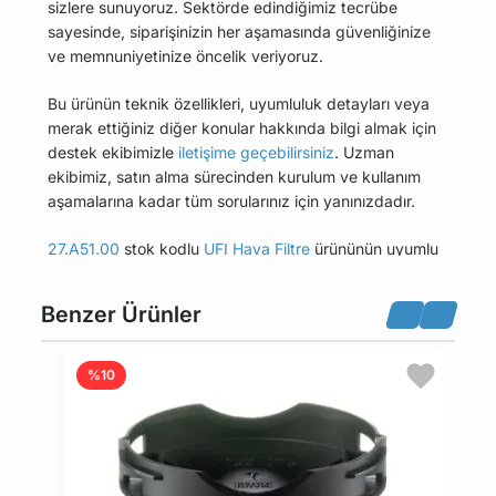
sizlere sunuyoruz. Sektörde edindiğimiz tecrübe
sayesinde, siparişinizin her aşamasında güvenliğinize
ve memnuniyetinize öncelik veriyoruz.
Bu ürünün teknik özellikleri, uyumluluk detayları veya
merak ettiğiniz diğer konular hakkında bilgi almak için
destek ekibimizle
iletişime geçebilirsiniz
. Uzman
ekibimiz, satın alma sürecinden kurulum ve kullanım
aşamalarına kadar tüm sorularınız için yanınızdadır.
27.A51.00
stok kodlu
UFI Hava Filtre
ürününün uyumlu
olduğu tüm araçları Uyumlu Araçlar sekmesinde
bulabilirsiniz.
Benzer Ürünler
Bu üründen en fazla 5 adet sipariş verilebilir. 5
adedin üzerindeki siparişleri iptal etme hakkı
%10
maviparca.com tarafından saklı tutulmaktadır.
Belirlenen bu limit kurumsal siparişlerde geçerli
değildir. Kurumsal siparişler için farklı limitler ve
özel teklifler sunulabilmektedir.