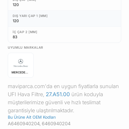
120
DIŞ YARI ÇAP 1 [MM]
120
İÇ ÇAP 2 [MM]
83
UYUMLU MARKALAR
MERCEDES-BENZ
maviparca.com'da en uygun fiyatlarla sunulan
UFI Hava Filtre,
27.A51.00
ürün koduyla
müşterilerimize güvenli ve hızlı teslimat
garantisiyle ulaştırılmaktadır.
Bu Ürüne Ait OEM Kodları
A6460940204, 6460940204