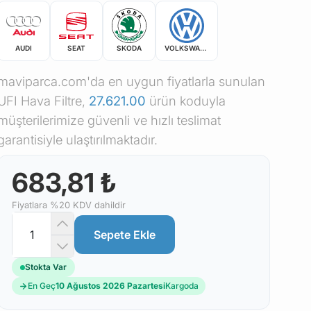
AUDI
SEAT
SKODA
VOLKSWAGEN
maviparca.com'da en uygun fiyatlarla sunulan
UFI Hava Filtre,
27.621.00
ürün koduyla
müşterilerimize güvenli ve hızlı teslimat
garantisiyle ulaştırılmaktadır.
683,81 ₺
Fiyatlara %20 KDV dahildir
Sepete Ekle
Stokta Var
En Geç
10 Ağustos 2026 Pazartesi
Kargoda