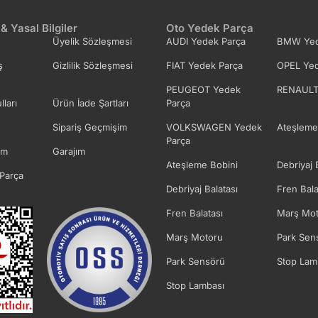
 & Yasal Bilgiler
Oto Yedek Parça
Üyelik Sözleşmesi
AUDI Yedek Parça
BMW Yed
ş
Gizlilik Sözleşmesi
FIAT Yedek Parça
OPEL Yed
PEUGEOT Yedek
RENAULT
lları
Ürün İade Şartları
Parça
Sipariş Geçmişim
VOLKSWAGEN Yedek
Ateşleme
Parça
im
Garajım
Ateşleme Bobini
Debriyaj 
Parça
Debriyaj Balatası
Fren Bala
Fren Balatası
Marş Mot
Marş Motoru
Park Sen
Park Sensörü
Stop Lam
Stop Lambası