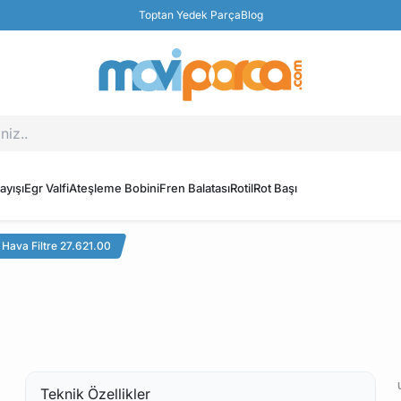
Toptan Yedek Parça
Blog
ayışı
Egr Valfi
Ateşleme Bobini
Fren Balatası
Rotil
Rot Başı
 Hava Filtre 27.621.00
Teknik Özellikler