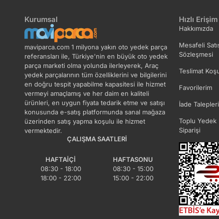
Kurumsal
Hızlı Erişim
Hakkımızda
Mesafeli Satı
maviparca.com 1 milyona yakın oto yedek parça
Sözleşmesi
referansları ile, Türkiye'nin en büyük oto yedek
parça marketi olma yolunda ilerleyerek, Araç
Teslimat Koşu
yedek parçalarının tüm özelliklerini ve bilgilerini
en doğru tespit yapabilme kapasitesi ile hizmet
Favorilerim
vermeyi amaçlamış ve her daim en kaliteli
ürünleri, en uygun fiyata tedarik etme ve satışı
İade Talepler
konusunda e-satış platformunda sanal mağaza
Toplu Yedek 
üzerinden satış yapma koşulu ile hizmet
Siparişi
vermektedir.
ÇALIŞMA SAATLERI
HAFTAIÇI
HAFTASONU
08:30 - 18:00
08:30 - 15:00
18:00 - 22:00
15:00 - 22:00