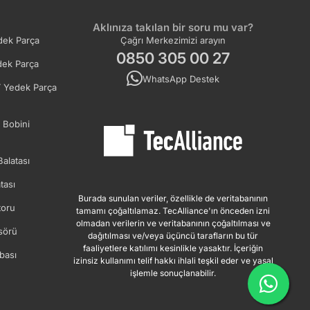
Aklınıza takılan bir soru mu var?
ek Parça
Çağrı Merkezimizi arayın
0850 305 00 27
ek Parça
WhatsApp Destek
 Yedek Parça
 Bobini
Balatası
tası
Burada sunulan veriler, özellikle de veritabanının
oru
tamamı çoğaltılamaz. TecAlliance'ın önceden izni
olmadan verilerin ve veritabanının çoğaltılması ve
sörü
dağıtılması ve/veya üçüncü tarafların bu tür
faaliyetlere katılımı kesinlikle yasaktır. İçeriğin
bası
izinsiz kullanımı telif hakkı ihlali teşkil eder ve yasal
işlemle sonuçlanabilir.