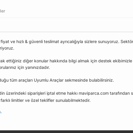
ler
at ve hızlı & güvenli teslimat ayrıcalığıyla sizlere sunuyoruz. Sektö
riyoruz.
ak ettiğiniz diğer konular hakkında bilgi almak için destek ekibimizl
larınız için yanınızdadır.
uğu tüm araçları Uyumlu Araçlar sekmesinde bulabilirsiniz.
edin üzerindeki siparişleri iptal etme hakkı maviparca.com tarafından s
farklı limitler ve özel teklifler sunulabilmektedir.
n
.