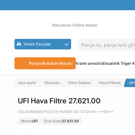
Güvenli Ödeme
Ücretsiz İade
Parçanızın Online Adresi
Yedek Parçalar
Periyodik Bakım Robotu
Krank sensörü
Eksantrik Triger K
Ana sayfa
Otomotiv
Filtre Sistemi
Hava Filtresi
UFI
UFI Hava Filtre 27.621.00
VOLKSWAGEN POLO IV PASSAT A3 1.6TDI 09--**OE**
Marka
UFI
Ürün Kodu
27.621.00