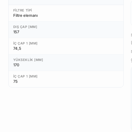
FILTRE TIPI
Filtre elemanı
DIŞ ÇAP [MM]
157
İÇ ÇAP 1 [MM]
74,5
YÜKSEKLIK [MM]
170
İÇ ÇAP 1 [MM]
75