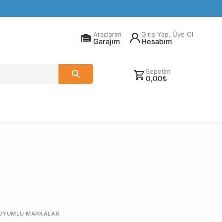
Araçlarım
Giriş Yap, Üye Ol
Garajım
Hesabım
Sepetim
0,00₺
UYUMLU MARKALAR