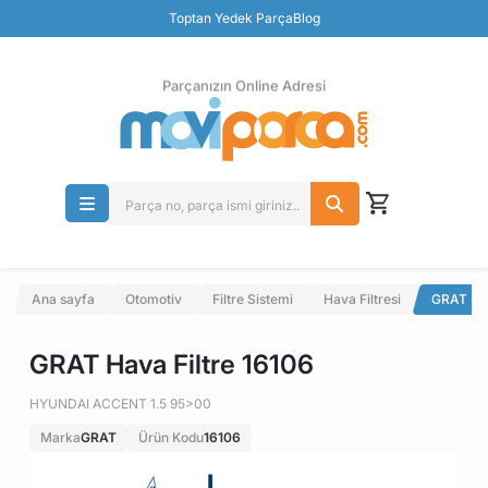
Güvenli Ödeme
Toptan Yedek Parça
Blog
Ücretsiz İade
Parçanızın Online Adresi
Ana sayfa
Otomotiv
Filtre Sistemi
Hava Filtresi
GRAT Hav
GRAT Hava Filtre 16106
HYUNDAI ACCENT 1.5 95>00
Marka
GRAT
Ürün Kodu
16106