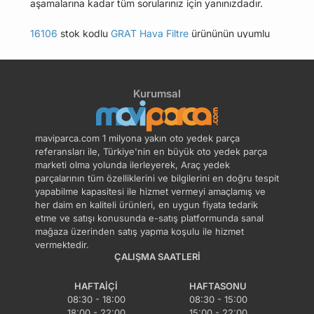
aşamalarına kadar tüm sorularınız için yanınızdadır.
16106
stok kodlu
GRAT Hava Filtre
ürününün uyumlu
olduğu tüm araçları Uyumlu Araçlar sekmesinde
bulabilirsiniz.
Kurumsal
Bu üründen en fazla 5 adet sipariş verilebilir. 5
adedin üzerindeki siparişleri iptal etme hakkı
maviparca.com tarafından saklı tutulmaktadır.
maviparca.com 1 milyona yakın oto yedek parça
Belirlenen bu limit kurumsal siparişlerde geçerli
referansları ile, Türkiye'nin en büyük oto yedek parça
değildir. Kurumsal siparişler için farklı limitler ve
marketi olma yolunda ilerleyerek, Araç yedek
parçalarının tüm özelliklerini ve bilgilerini en doğru tespit
özel teklifler sunulabilmektedir.
yapabilme kapasitesi ile hizmet vermeyi amaçlamış ve
her daim en kaliteli ürünleri, en uygun fiyata tedarik
14 gün içinde ücretsiz iade. Detaylı bilgi için
etme ve satışı konusunda e-satış platformunda sanal
tıklayın
.
mağaza üzerinden satış yapma koşulu ile hizmet
vermektedir.
ÇALIŞMA SAATLERI
HAFTAIÇI
HAFTASONU
08:30 - 18:00
08:30 - 15:00
18:00 - 22:00
15:00 - 22:00