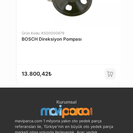
Ürün Kodu: KS00000679
BOSCH Direksiyon Pompası
13.800,42₺
Kurumsal
maviparca.com 1 milyona yakın oto yedek parça
referansları ile, Türkiye'nin en büyük oto yedek parça
marketi olma yolunda ilerleyerek, Araç yedek