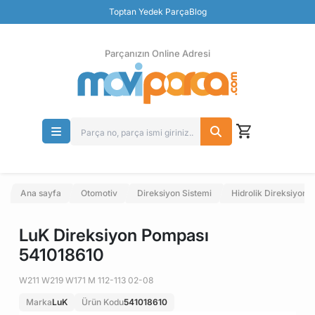
Güvenli Ödeme
Toptan Yedek Parça
Blog
Ücretsiz İade
Parçanızın Online Adresi
Ana sayfa
Otomotiv
Direksiyon Sistemi
Hidrolik Direksiyon 
LuK Direksiyon Pompası
541018610
W211 W219 W171 M 112-113 02-08
Marka
LuK
Ürün Kodu
541018610