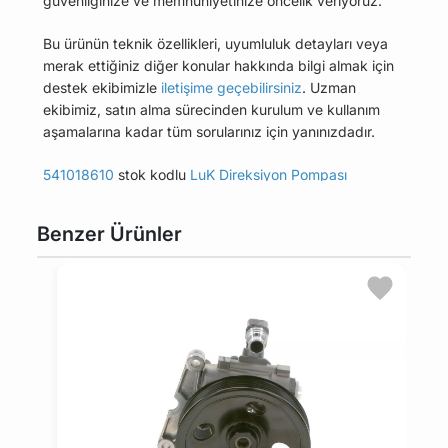
güvenliğinize ve memnuniyetinize öncelik veriyoruz.
Bu ürünün teknik özellikleri, uyumluluk detayları veya
merak ettiğiniz diğer konular hakkında bilgi almak için
destek ekibimizle
iletişime geçebilirsiniz
. Uzman
ekibimiz, satın alma sürecinden kurulum ve kullanım
aşamalarına kadar tüm sorularınız için yanınızdadır.
541018610
stok kodlu
LuK Direksiyon Pompası
ürününün uyumlu olduğu tüm araçları Uyumlu Araçlar
sekmesinde bulabilirsiniz.
Benzer Ürünler
Bu üründen en fazla 5 adet sipariş verilebilir. 5
adedin üzerindeki siparişleri iptal etme hakkı
maviparca.com tarafından saklı tutulmaktadır.
Belirlenen bu limit kurumsal siparişlerde geçerli
değildir. Kurumsal siparişler için farklı limitler ve
özel teklifler sunulabilmektedir.
14 gün içinde ücretsiz iade. Detaylı bilgi için
tıklayın
.