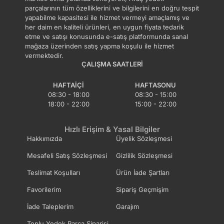
parçalarının tüm özelliklerini ve bilgilerini en doğru tespit
yapabilme kapasitesi ile hizmet vermeyi amaçlamış ve
her daim en kaliteli ürünleri, en uygun fiyata tedarik
etme ve satışı konusunda e-satış platformunda sanal
mağaza üzerinden satış yapma koşulu ile hizmet
vermektedir.
ÇALIŞMA SAATLERI
HAFTAIÇI
HAFTASONU
08:30 - 18:00
08:30 - 15:00
18:00 - 22:00
15:00 - 22:00
Hızlı Erişim & Yasal Bilgiler
Hakkımızda
Üyelik Sözleşmesi
Mesafeli Satış Sözleşmesi
Gizlilik Sözleşmesi
Teslimat Koşulları
Ürün İade Şartları
Favorilerim
Sipariş Geçmişim
İade Taleplerim
Garajım
Toplu Yedek Parça Siparişi