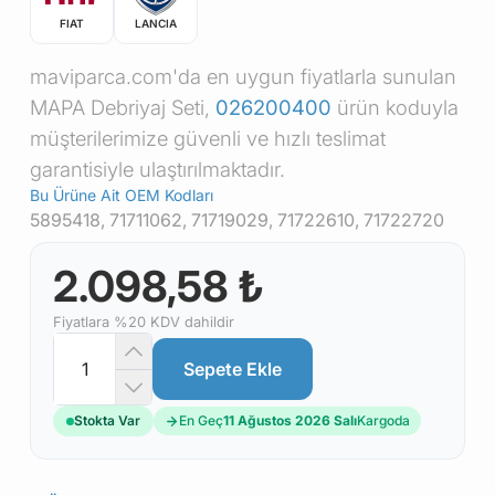
FIAT
LANCIA
maviparca.com'da en uygun fiyatlarla sunulan
MAPA Debriyaj Seti,
026200400
ürün koduyla
müşterilerimize güvenli ve hızlı teslimat
garantisiyle ulaştırılmaktadır.
Bu Ürüne Ait OEM Kodları
5895418, 71711062, 71719029, 71722610, 71722720
2.098,58 ₺
Fiyatlara %20 KDV dahildir
Sepete Ekle
Stokta Var
En Geç
11 Ağustos 2026 Salı
Kargoda