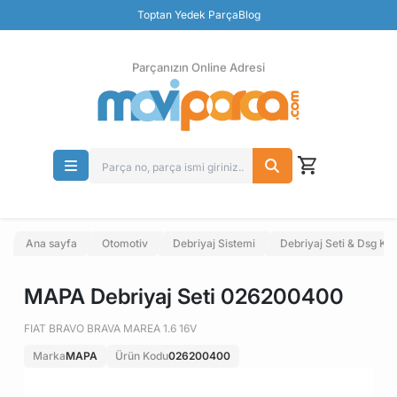
Güvenli Ödeme
Toptan Yedek Parça
Blog
Ücretsiz İade
Parçanızın Online Adresi
Ana sayfa
Otomotiv
Debriyaj Sistemi
Debriyaj Seti & Dsg K
MAPA Debriyaj Seti 026200400
FIAT BRAVO BRAVA MAREA 1.6 16V
Marka
MAPA
Ürün Kodu
026200400