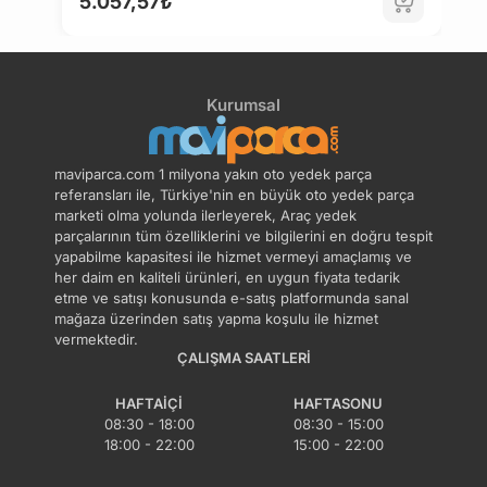
5.057,57₺
Kurumsal
maviparca.com 1 milyona yakın oto yedek parça
referansları ile, Türkiye'nin en büyük oto yedek parça
marketi olma yolunda ilerleyerek, Araç yedek
parçalarının tüm özelliklerini ve bilgilerini en doğru tespit
yapabilme kapasitesi ile hizmet vermeyi amaçlamış ve
her daim en kaliteli ürünleri, en uygun fiyata tedarik
etme ve satışı konusunda e-satış platformunda sanal
mağaza üzerinden satış yapma koşulu ile hizmet
vermektedir.
ÇALIŞMA SAATLERI
HAFTAIÇI
HAFTASONU
08:30 - 18:00
08:30 - 15:00
18:00 - 22:00
15:00 - 22:00