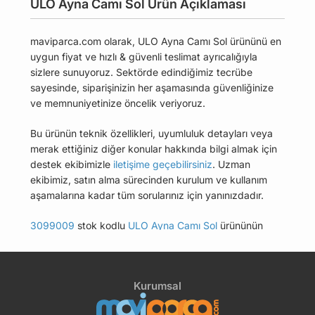
ULO Ayna Camı Sol Ürün Açıklaması
maviparca.com olarak, ULO Ayna Camı Sol ürününü en
uygun fiyat ve hızlı & güvenli teslimat ayrıcalığıyla
sizlere sunuyoruz. Sektörde edindiğimiz tecrübe
sayesinde, siparişinizin her aşamasında güvenliğinize
ve memnuniyetinize öncelik veriyoruz.
Bu ürünün teknik özellikleri, uyumluluk detayları veya
merak ettiğiniz diğer konular hakkında bilgi almak için
destek ekibimizle
iletişime geçebilirsiniz
. Uzman
ekibimiz, satın alma sürecinden kurulum ve kullanım
aşamalarına kadar tüm sorularınız için yanınızdadır.
3099009
stok kodlu
ULO Ayna Camı Sol
ürününün
uyumlu olduğu tüm araçları Uyumlu Araçlar
sekmesinde bulabilirsiniz.
Kurumsal
Bu üründen en fazla 5 adet sipariş verilebilir. 5
adedin üzerindeki siparişleri iptal etme hakkı