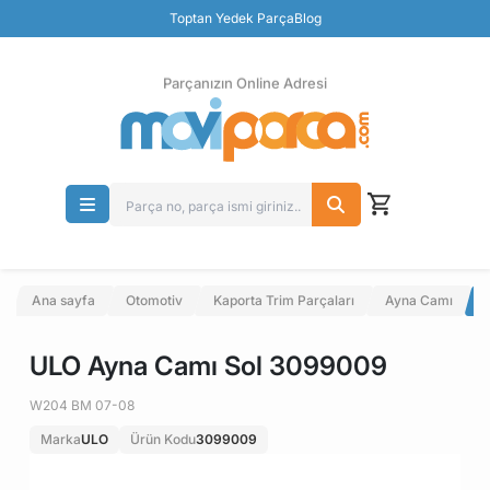
Güvenli Ödeme
Toptan Yedek Parça
Blog
Ücretsiz İade
Parçanızın Online Adresi
Ana sayfa
Otomotiv
Kaporta Trim Parçaları
Ayna Camı
ULO Ayna Camı Sol 3099009
W204 BM 07-08
Marka
ULO
Ürün Kodu
3099009