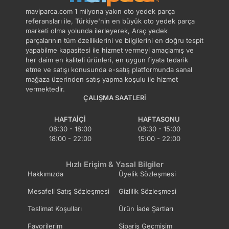
maviparca.com tarafından saklı tutulmaktadır.
maviparca.com 1 milyona yakın oto yedek parça
Belirlenen bu limit kurumsal siparişlerde geçerli
referansları ile, Türkiye'nin en büyük oto yedek parça
değildir. Kurumsal siparişler için farklı limitler ve
marketi olma yolunda ilerleyerek, Araç yedek
parçalarının tüm özelliklerini ve bilgilerini en doğru tespit
özel teklifler sunulabilmektedir.
yapabilme kapasitesi ile hizmet vermeyi amaçlamış ve
her daim en kaliteli ürünleri, en uygun fiyata tedarik
14 gün içinde ücretsiz iade. Detaylı bilgi için
etme ve satışı konusunda e-satış platformunda sanal
tıklayın
.
mağaza üzerinden satış yapma koşulu ile hizmet
vermektedir.
ÇALIŞMA SAATLERI
HAFTAIÇI
HAFTASONU
08:30 - 18:00
08:30 - 15:00
18:00 - 22:00
15:00 - 22:00
Hızlı Erişim & Yasal Bilgiler
Hakkımızda
Üyelik Sözleşmesi
Mesafeli Satış Sözleşmesi
Gizlilik Sözleşmesi
Teslimat Koşulları
Ürün İade Şartları
Favorilerim
Sipariş Geçmişim