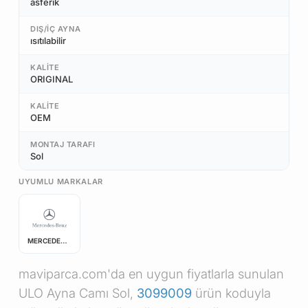
asferik
DIŞ/İÇ AYNA
ısıtılabilir
KALITE
ORIGINAL
KALITE
OEM
MONTAJ TARAFI
Sol
UYUMLU MARKALAR
MERCEDES-BENZ
maviparca.com'da en uygun fiyatlarla sunulan
ULO Ayna Camı Sol,
3099009
ürün koduyla