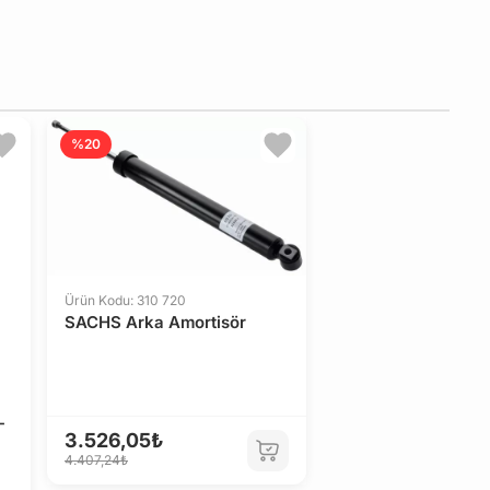
%20
Ürün Kodu: 310 720
SACHS Arka Amortisör
-
3.526,05₺
4.407,24₺