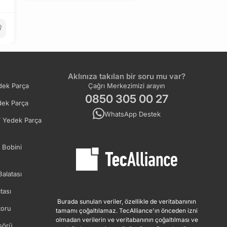
Aklınıza takılan bir soru mu var?
ek Parça
Çağrı Merkezimizi arayın
0850 305 00 27
ek Parça
WhatsApp Destek
 Yedek Parça
 Bobini
Balatası
tası
Burada sunulan veriler, özellikle de veritabanının
oru
tamamı çoğaltılamaz. TecAlliance'ın önceden izni
olmadan verilerin ve veritabanının çoğaltılması ve
sörü