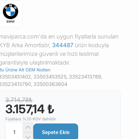
BMW
maviparca.com'da en uygun fiyatlarla sunulan
KYB Arka Amortisör,
344487
ürün koduyla
müşterilerimize güvenli ve hızlı teslimat
garantisiyle ulaştırılmaktadır.
Bu Ürüne Ait OEM Kodları
33503451402, 33503453525, 33523413789,
33523413790, 33500363604
3.714,78₺
3.157,14 ₺
Fiyatlara %20 KDV dahildir
Sepete Ekle