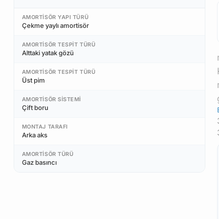
AMORTISÖR YAPI TÜRÜ
Çekme yaylı amortisör
AMORTISÖR TESPIT TÜRÜ
Alttaki yatak gözü
AMORTISÖR TESPIT TÜRÜ
Üst pim
AMORTISÖR SISTEMI
Çift boru
MONTAJ TARAFI
Arka aks
AMORTISÖR TÜRÜ
Gaz basıncı