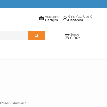
Araçlarım
Giriş Yap, Üye Ol
Garajım
Hesabım
Sepetim
0,00₺
UYUMLU MARKALAR