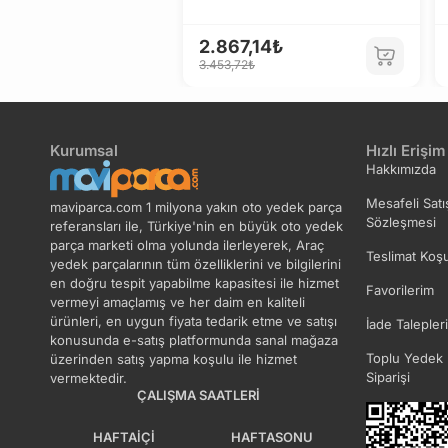
2.867,14₺
3.453,72₺
Kurumsal
Hızlı Erişim
Hakkımızda
Mesafeli Satı
maviparca.com 1 milyona yakın oto yedek parça
Sözleşmesi
referansları ile, Türkiye'nin en büyük oto yedek
parça marketi olma yolunda ilerleyerek, Araç
Teslimat Koşu
yedek parçalarının tüm özelliklerini ve bilgilerini
en doğru tespit yapabilme kapasitesi ile hizmet
Favorilerim
vermeyi amaçlamış ve her daim en kaliteli
ürünleri, en uygun fiyata tedarik etme ve satışı
İade Talepler
konusunda e-satış platformunda sanal mağaza
Toplu Yedek 
üzerinden satış yapma koşulu ile hizmet
Siparişi
vermektedir.
ÇALIŞMA SAATLERI
HAFTAIÇI
HAFTASONU