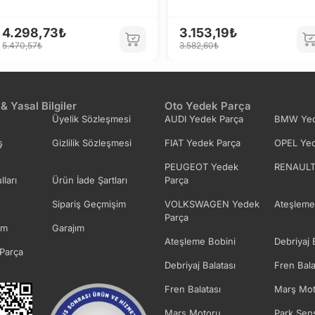
4.298,73₺
3.153,19₺
5.470,57₺
3.582,60₺
 & Yasal Bilgiler
Oto Yedek Parça
Üyelik Sözleşmesi
AUDI Yedek Parça
BMW Yed
ş
Gizlilik Sözleşmesi
FIAT Yedek Parça
OPEL Yed
PEUGEOT Yedek
RENAULT
lları
Ürün İade Şartları
Parça
Sipariş Geçmişim
VOLKSWAGEN Yedek
Ateşleme
Parça
im
Garajım
Ateşleme Bobini
Debriyaj 
Parça
Debriyaj Balatası
Fren Bala
Fren Balatası
Marş Mot
Marş Motoru
Park Sen