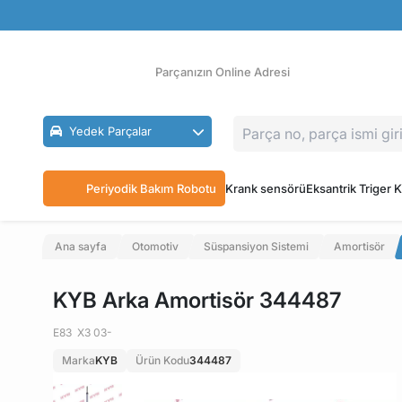
Güvenli Ödeme
Ücretsiz İade
Parçanızın Online Adresi
Yedek Parçalar
Periyodik Bakım Robotu
Krank sensörü
Eksantrik Triger K
Ana sayfa
Otomotiv
Süspansiyon Sistemi
Amortisör
KYB Arka Amortisör 344487
E83 X3 03-
Marka
KYB
Ürün Kodu
344487