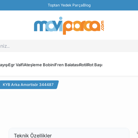
Toptan Yedek Parça
Blog
ayışı
Egr Valfi
Ateşleme Bobini
Fren Balatası
Rotil
Rot Başı
KYB Arka Amortisör 344487
Teknik Özellikler