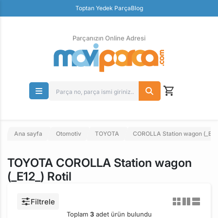
Güvenli Ödeme
Toptan Yedek Parça
Blog
Ücretsiz İade
Parçanızın Online Adresi
Ana sayfa
Otomotiv
TOYOTA
COROLLA Station wagon (_E12
TOYOTA COROLLA Station wagon
(_E12_) Rotil
Filtrele
Toplam
3
adet ürün bulundu