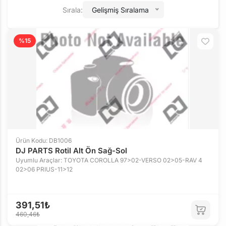
Sırala:
Gelişmiş Sıralama
%15
Ürün Kodu: DB1006
DJ PARTS Rotil Alt Ön Sağ-Sol
Uyumlu Araçlar: TOYOTA COROLLA 97>02-VERSO 02>05-RAV 4
02>06 PRIUS-11>12
391,51₺
460,46₺