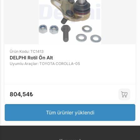
Ürün Kodu: TC1413
DELPHI Rotil Ön Alt
Uyumlu Araçlar: TOYOTA COROLLA-05
804,54₺
Tüm ürünler yüklendi