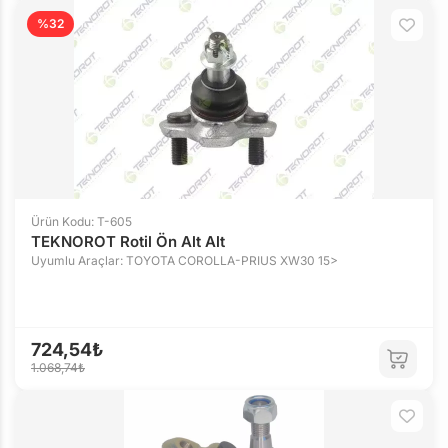
%32
Ürün Kodu: T-605
TEKNOROT Rotil Ön Alt Alt
Uyumlu Araçlar: TOYOTA COROLLA-PRIUS XW30 15>
724,54₺
1.068,74₺