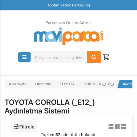
Toptan Yedek Parça
Blog
Parçanızın Online Adresi
100% Orjinal Ürün
Güvenli Ödeme
Ücretsiz İade
Parçanızın Online Adresi
Ana sayfa
Otomotiv
TOYOTA
COROLLA (_E12_)
Aydınla
TOYOTA COROLLA (_E12_)
Aydınlatma Sistemi
Filtrele
Toplam
67
adet ürün bulundu