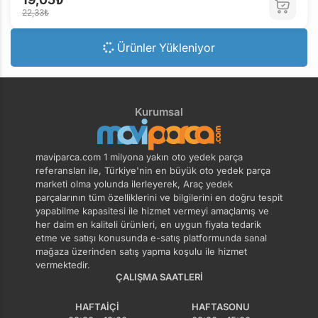
22,33₺
Ürünler Yükleniyor
Kurumsal
maviparca.com 1 milyona yakın oto yedek parça
referansları ile, Türkiye'nin en büyük oto yedek parça
marketi olma yolunda ilerleyerek, Araç yedek
parçalarının tüm özelliklerini ve bilgilerini en doğru tespit
yapabilme kapasitesi ile hizmet vermeyi amaçlamış ve
her daim en kaliteli ürünleri, en uygun fiyata tedarik
etme ve satışı konusunda e-satış platformunda sanal
mağaza üzerinden satış yapma koşulu ile hizmet
vermektedir.
ÇALIŞMA SAATLERI
HAFTAIÇI
HAFTASONU