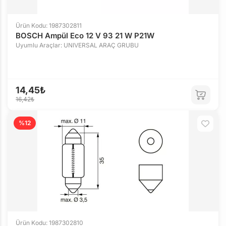
Ürün Kodu: 1987302811
BOSCH Ampül Eco 12 V 93 21 W P21W
Uyumlu Araçlar: UNIVERSAL ARAÇ GRUBU
14,45₺
16,42₺
%12
Ürün Kodu: 1987302810