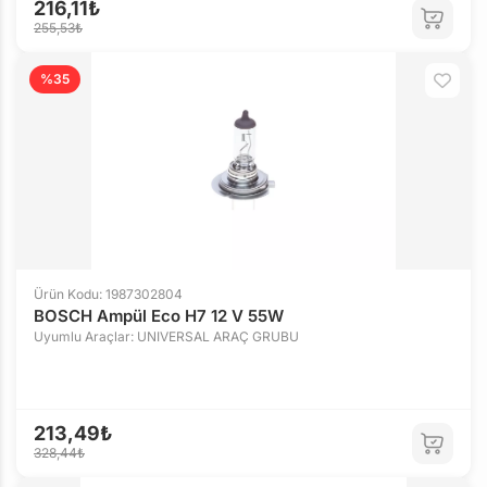
216,11₺
255,53₺
%35
Ürün Kodu: 1987302804
BOSCH Ampül Eco H7 12 V 55W
Uyumlu Araçlar: UNIVERSAL ARAÇ GRUBU
213,49₺
328,44₺