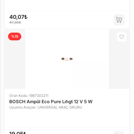
40,07₺
47,30₺
%15
Ürün Kodu: 1987302211
BOSCH Ampül Eco Pure Lıhgt 12 V 5 W
Uyumlu Araçlar: UNIVERSAL ARAÇ GRUBU
19,05₺