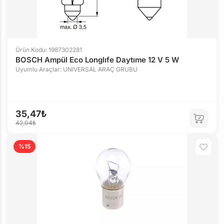
Ürün Kodu: 1987302281
BOSCH Ampül Eco Longlıfe Daytıme 12 V 5 W
Uyumlu Araçlar: UNIVERSAL ARAÇ GRUBU
35,47₺
42,04₺
%15