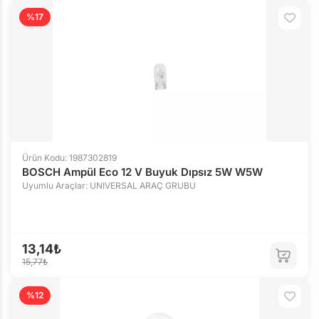
%17
Ürün Kodu: 1987302819
BOSCH Ampül Eco 12 V Buyuk Dıpsız 5W W5W
Uyumlu Araçlar: UNIVERSAL ARAÇ GRUBU
13,14₺
15,77₺
%12