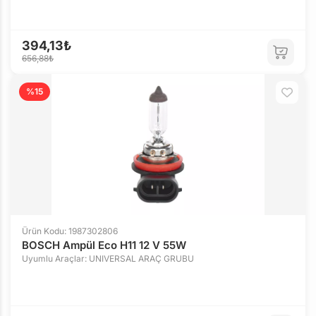
394,13₺
656,88₺
%15
Ürün Kodu: 1987302806
BOSCH Ampül Eco H11 12 V 55W
Uyumlu Araçlar: UNIVERSAL ARAÇ GRUBU