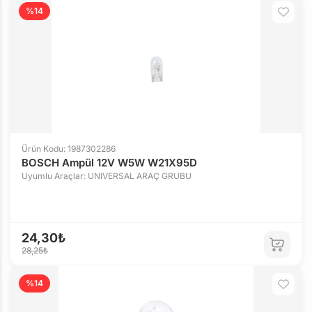
%14
Ürün Kodu: 1987302286
BOSCH Ampül 12V W5W W21X95D
Uyumlu Araçlar: UNIVERSAL ARAÇ GRUBU
24,30₺
28,25₺
%14