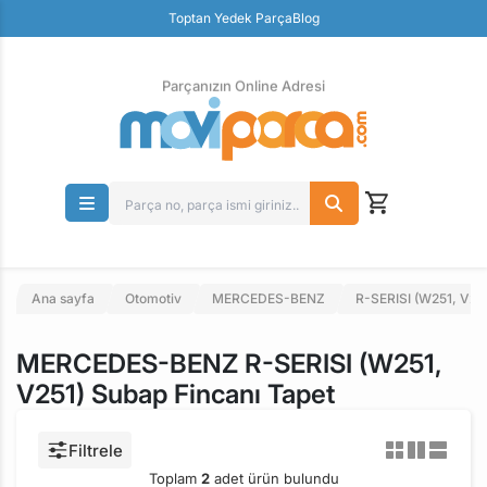
Güvenli Ödeme
Toptan Yedek Parça
Blog
Ücretsiz İade
Parçanızın Online Adresi
Ana sayfa
Otomotiv
MERCEDES-BENZ
R-SERISI (W251, V25
MERCEDES-BENZ R-SERISI (W251,
V251) Subap Fincanı Tapet
Filtrele
Toplam
2
adet ürün bulundu