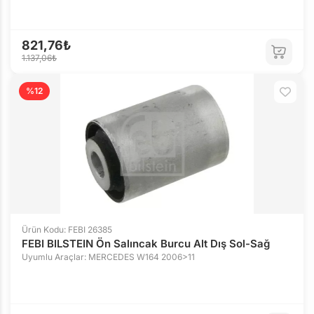
821,76₺
1.137,06₺
%12
Ürün Kodu: FEBI 26385
FEBI BILSTEIN Ön Salıncak Burcu Alt Dış Sol-Sağ
Uyumlu Araçlar: MERCEDES W164 2006>11