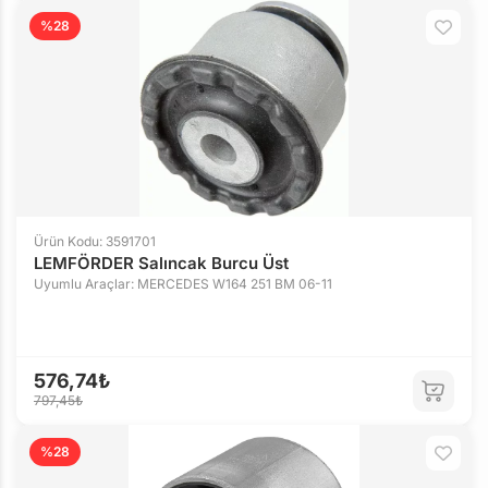
%28
Ürün Kodu: 3591701
LEMFÖRDER Salıncak Burcu Üst
Uyumlu Araçlar: MERCEDES W164 251 BM 06-11
576,74₺
797,45₺
%28