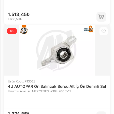
1.513,45₺
1.666,50₺
%9
Ürün Kodu: P13028
4U AUTOPAR Ön Salıncak Burcu Alt İç Ön Demirli Sol
Uyumlu Araçlar: MERCEDES W164 2005>11
1.374,85₺