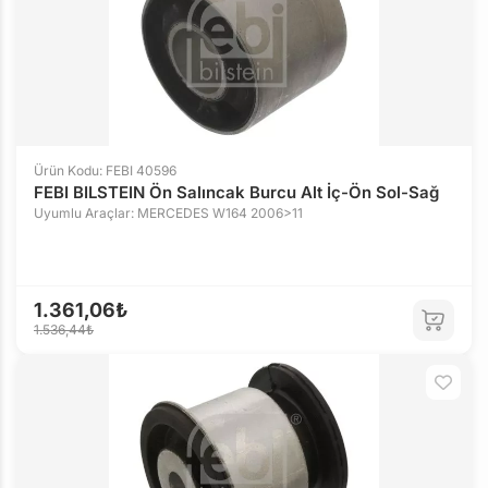
Ürün Kodu: FEBI 40596
FEBI BILSTEIN Ön Salıncak Burcu Alt İç-Ön Sol-Sağ
Uyumlu Araçlar: MERCEDES W164 2006>11
1.361,06₺
1.536,44₺