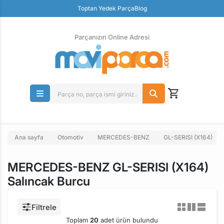
Toptan Yedek Parça
Blog
Parçanızın Online Adresi
100% Orjinal Ürün
Güvenli Ödeme
Ücretsiz İade
Parçanızın Online Adresi
Ana sayfa
Otomotiv
MERCEDES-BENZ
GL-SERISI (X164)
MERCEDES-BENZ GL-SERISI (X164)
Salıncak Burcu
Filtrele
Toplam
20
adet ürün bulundu