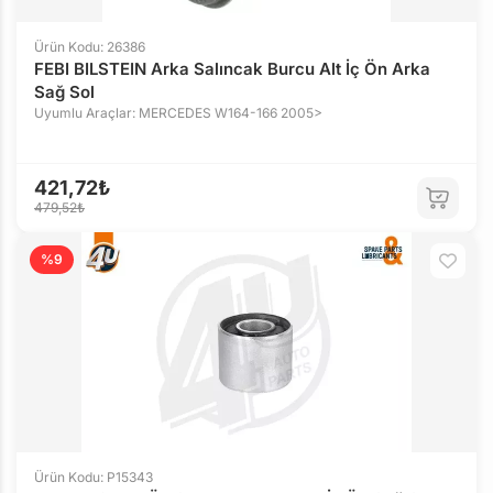
Ürün Kodu: 26386
FEBI BILSTEIN Arka Salıncak Burcu Alt İç Ön Arka
Sağ Sol
Uyumlu Araçlar: MERCEDES W164-166 2005>
421,72₺
479,52₺
%9
Ürün Kodu: P15343