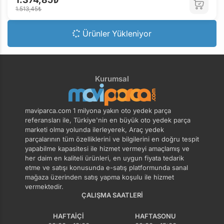
1.513,45₺
Ürünler Yükleniyor
Kurumsal
maviparca.com 1 milyona yakın oto yedek parça
referansları ile, Türkiye'nin en büyük oto yedek parça
marketi olma yolunda ilerleyerek, Araç yedek
parçalarının tüm özelliklerini ve bilgilerini en doğru tespit
yapabilme kapasitesi ile hizmet vermeyi amaçlamış ve
her daim en kaliteli ürünleri, en uygun fiyata tedarik
etme ve satışı konusunda e-satış platformunda sanal
mağaza üzerinden satış yapma koşulu ile hizmet
vermektedir.
ÇALIŞMA SAATLERI
HAFTAIÇI
HAFTASONU