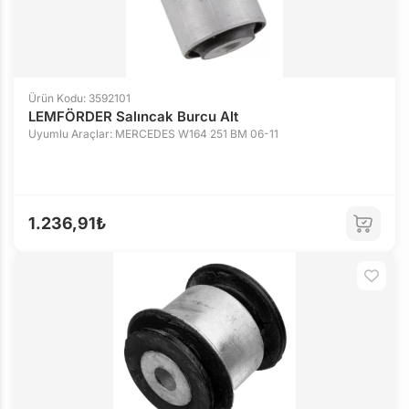
Ürün Kodu: 3592101
LEMFÖRDER Salıncak Burcu Alt
Uyumlu Araçlar: MERCEDES W164 251 BM 06-11
1.236,91₺