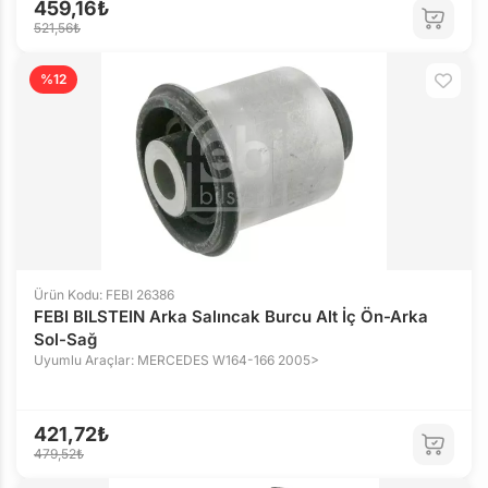
459,16₺
521,56₺
%12
Ürün Kodu: FEBI 26386
FEBI BILSTEIN Arka Salıncak Burcu Alt İç Ön-Arka
Sol-Sağ
Uyumlu Araçlar: MERCEDES W164-166 2005>
421,72₺
479,52₺