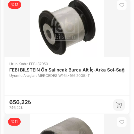
%12
Ürün Kodu: FEBI 37950
FEBI BILSTEIN Ön Salıncak Burcu Alt İç-Arka Sol-Sağ
Uyumlu Araçlar: MERCEDES W164-166 2005>11
656,22₺
746,22₺
%11