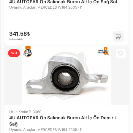
4U AUTOPAR Ön Salıncak Burcu Alt İç Ön Sağ Sol
Uyumlu Araçlar: MERCEDES W164 2005>11
341,58₺
375,74₺
%9
Ürün Kodu: P13060
4U AUTOPAR Ön Salıncak Burcu Alt İç Ön Demirli
Sağ
Uyumlu Araçlar: MERCEDES W164 2005>11