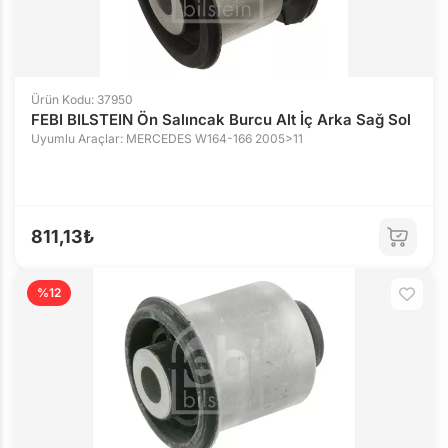
Ürün Kodu: 37950
FEBI BILSTEIN Ön Salıncak Burcu Alt İç Arka Sağ Sol
Uyumlu Araçlar: MERCEDES W164-166 2005>11
811,13₺
%12