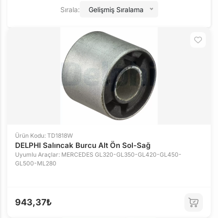
Sırala:
Gelişmiş Sıralama
Ürün Kodu: TD1818W
DELPHI Salıncak Burcu Alt Ön Sol-Sağ
Uyumlu Araçlar: MERCEDES GL320-GL350-GL420-GL450-
GL500-ML280
943,37₺