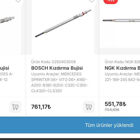
Ürün Kodu: 0250403008
Ürün Kodu: NGK 62
jisi
BOSCH Kızdırma Bujisi
NGK Kızdırma B
EDES A-
Uyumlu Araçlar: MERCEDES
Uyumlu Araçlar: 
4-12
SPRINTER 06> VITO 06> A160-
221-169-245 642-
A200-B180-B200-C320-C350-
CLK320-CLS320
551,78₺
761,17₺
704,83₺
Tüm ürünler yüklendi