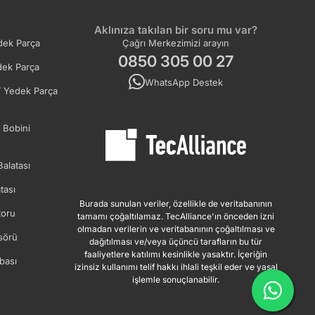
Aklınıza takılan bir soru mu var?
ek Parça
Çağrı Merkezimizi arayın
0850 305 00 27
ek Parça
WhatsApp Destek
 Yedek Parça
 Bobini
Balatası
tası
Burada sunulan veriler, özellikle de veritabanının
oru
tamamı çoğaltılamaz. TecAlliance'ın önceden izni
olmadan verilerin ve veritabanının çoğaltılması ve
sörü
dağıtılması ve/veya üçüncü tarafların bu tür
faaliyetlere katılımı kesinlikle yasaktır. İçeriğin
bası
izinsiz kullanımı telif hakkı ihlali teşkil eder ve yasal
işlemle sonuçlanabilir.