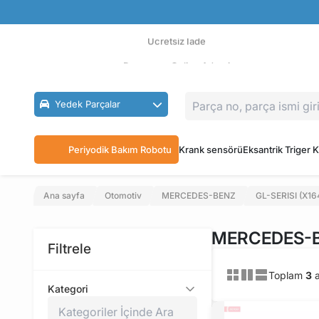
Güvenli Ödeme
Ücretsiz İade
Parçanızın Online Adresi
Yedek Parçalar
Periyodik Bakım Robotu
Krank sensörü
Eksantrik Triger K
Ana sayfa
Otomotiv
MERCEDES-BENZ
GL-SERISI (X16
MERCEDES-BE
Filtrele
Toplam
3
a
Kategori