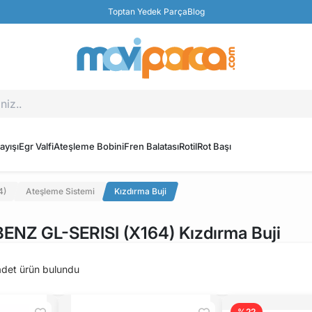
Toptan Yedek Parça
Blog
ayışı
Egr Valfi
Ateşleme Bobini
Fren Balatası
Rotil
Rot Başı
4)
Ateşleme Sistemi
Kızdırma Buji
NZ GL-SERISI (X164) Kızdırma Buji
det ürün bulundu
%22