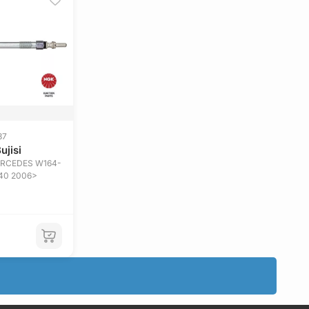
87
ujisi
MERCEDES W164-
640 2006>