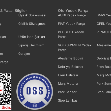
 & Yasal Bilgiler
Oto Yedek Parça
Üyelik Sözleşmesi
AUDI Yedek Parça
BMW Yed
ş
Gizlilik Sözleşmesi
FIAT Yedek Parça
OPEL Yed
PEUGEOT Yedek
RENAULT
lları
Ürün İade Şartları
Parça
Sipariş Geçmişim
VOLKSWAGEN Yedek
Ateşleme
Parça
im
Garajım
Ateşleme Bobini
Debriyaj 
Parça
Debriyaj Balatası
Fren Bala
Fren Balatası
Marş Mot
Marş Motoru
Park Sen
Park Sensörü
Stop Lam
Stop Lambası