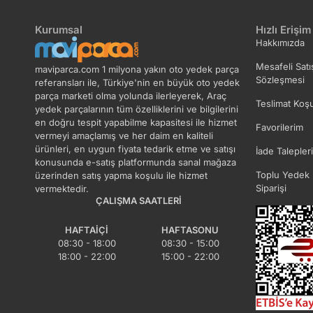
Kurumsal
Hızlı Erişim
Hakkımızda
Mesafeli Satı
maviparca.com 1 milyona yakın oto yedek parça
Sözleşmesi
referansları ile, Türkiye'nin en büyük oto yedek
parça marketi olma yolunda ilerleyerek, Araç
Teslimat Koşu
yedek parçalarının tüm özelliklerini ve bilgilerini
en doğru tespit yapabilme kapasitesi ile hizmet
Favorilerim
vermeyi amaçlamış ve her daim en kaliteli
ürünleri, en uygun fiyata tedarik etme ve satışı
İade Talepler
konusunda e-satış platformunda sanal mağaza
Toplu Yedek 
üzerinden satış yapma koşulu ile hizmet
Siparişi
vermektedir.
ÇALIŞMA SAATLERI
HAFTAIÇI
HAFTASONU
08:30 - 18:00
08:30 - 15:00
18:00 - 22:00
15:00 - 22:00