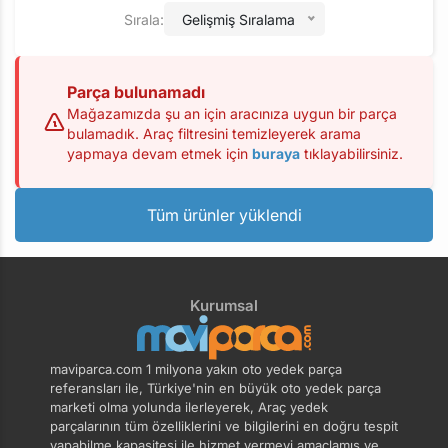
Sırala:
Gelişmiş Sıralama
Parça bulunamadı
Mağazamızda şu an için aracınıza uygun bir parça
bulamadık. Araç filtresini temizleyerek arama
yapmaya devam etmek için
buraya
tıklayabilirsiniz.
Tüm ürünler yüklendi
Kurumsal
maviparca.com 1 milyona yakın oto yedek parça
referansları ile, Türkiye'nin en büyük oto yedek parça
marketi olma yolunda ilerleyerek, Araç yedek
parçalarının tüm özelliklerini ve bilgilerini en doğru tespit
yapabilme kapasitesi ile hizmet vermeyi amaçlamış ve