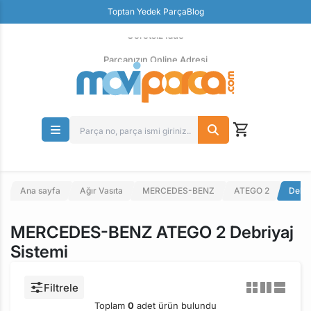
Güvenli Ödeme
Toptan Yedek Parça
Blog
Ücretsiz İade
Parçanızın Online Adresi
Ana sayfa
Ağır Vasıta
MERCEDES-BENZ
ATEGO 2
Debri
MERCEDES-BENZ ATEGO 2 Debriyaj
Sistemi
Filtrele
Toplam
0
adet ürün bulundu