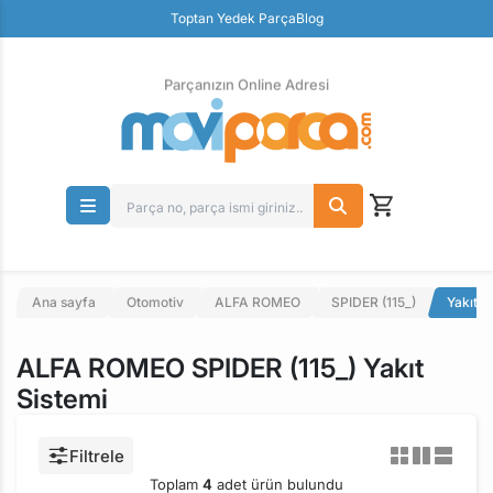
Güvenli Ödeme
Toptan Yedek Parça
Blog
Ücretsiz İade
Parçanızın Online Adresi
Ana sayfa
Otomotiv
ALFA ROMEO
SPIDER (115_)
Yakıt S
ALFA ROMEO SPIDER (115_) Yakıt
Sistemi
Filtrele
Toplam
4
adet ürün bulundu