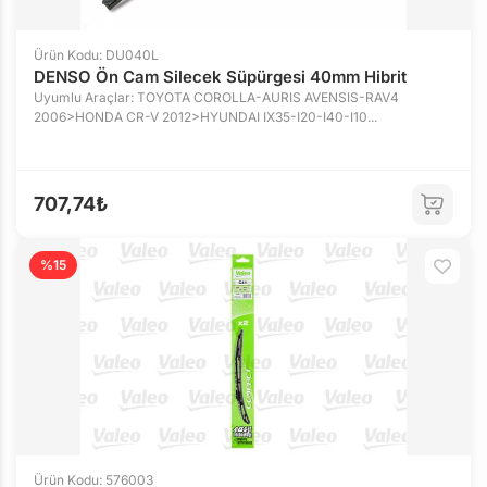
Ürün Kodu: DU040L
DENSO Ön Cam Silecek Süpürgesi 40mm Hibrit
Uyumlu Araçlar: TOYOTA COROLLA-AURIS AVENSIS-RAV4
2006>HONDA CR-V 2012>HYUNDAI IX35-I20-I40-I10...
707,74₺
%15
Ürün Kodu: 576003