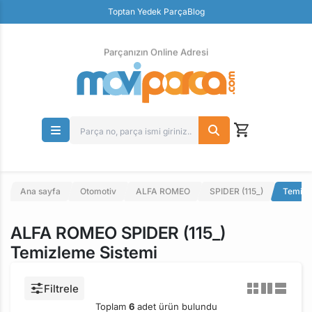
Güvenli Ödeme
Toptan Yedek Parça
Blog
Ücretsiz İade
Parçanızın Online Adresi
Ana sayfa
Otomotiv
ALFA ROMEO
SPIDER (115_)
Temizl
ALFA ROMEO SPIDER (115_)
Temizleme Sistemi
Filtrele
Toplam
6
adet ürün bulundu