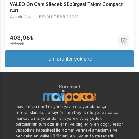
VALEO Ön Cam Silecek Süpürgesi Takım Compact
C41
Uyumlu Araçlar: RENAULT R9 R11 41 41
403,98₺
474,92₺
Tüm ürünler yüklendi
Kurumsal
maviparca.com 1 milyona yakın oto yedek parça
referansları ile, Türkiye'nin en büyük oto yedek parça
marketi olma yolunda ilerleyerek, Araç yedek
parçalarının tüm özelliklerini ve bilgilerini en doğru tespit
yapabilme kapasitesi ile hizmet vermeyi amaçlamış ve
her daim en kaliteli ürünleri, en uygun fiyata tedarik