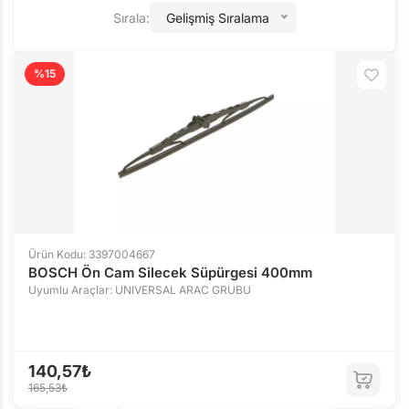
Sırala:
Gelişmiş Sıralama
%15
Ürün Kodu: 3397004667
BOSCH Ön Cam Silecek Süpürgesi 400mm
Uyumlu Araçlar: UNIVERSAL ARAC GRUBU
140,57₺
165,53₺