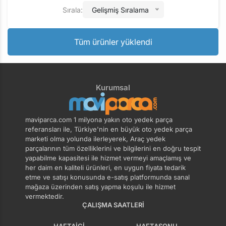
Sırala:
Gelişmiş Sıralama
Tüm ürünler yüklendi
Kurumsal
maviparca.com 1 milyona yakın oto yedek parça
referansları ile, Türkiye'nin en büyük oto yedek parça
marketi olma yolunda ilerleyerek, Araç yedek
parçalarının tüm özelliklerini ve bilgilerini en doğru tespit
yapabilme kapasitesi ile hizmet vermeyi amaçlamış ve
her daim en kaliteli ürünleri, en uygun fiyata tedarik
etme ve satışı konusunda e-satış platformunda sanal
mağaza üzerinden satış yapma koşulu ile hizmet
vermektedir.
ÇALIŞMA SAATLERI