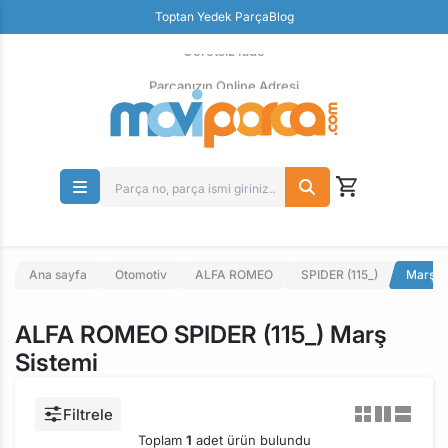
Güvenli Ödeme
Toptan Yedek Parça
Blog
Ücretsiz İade
Parçanızın Online Adresi
Ana sayfa
Otomotiv
ALFA ROMEO
SPIDER (115_)
Marş S
ALFA ROMEO SPIDER (115_) Marş
Sistemi
Filtrele
Toplam
1
adet ürün bulundu