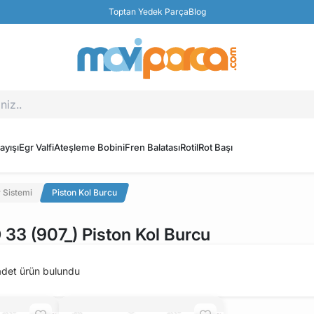
Toptan Yedek Parça
Blog
ayışı
Egr Valfi
Ateşleme Bobini
Fren Balatası
Rotil
Rot Başı
 Sistemi
Piston Kol Burcu
3 (907_) Piston Kol Burcu
det ürün bulundu