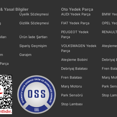
 & Yasal Bilgiler
Oto Yedek Parça
Üyelik Sözleşmesi
AUDI Yedek Parça
BMW Yed
ş
Gizlilik Sözleşmesi
FIAT Yedek Parça
OPEL Yed
PEUGEOT Yedek
RENAULT
lları
Ürün İade Şartları
Parça
Sipariş Geçmişim
VOLKSWAGEN Yedek
Ateşleme
Parça
im
Garajım
Ateşleme Bobini
Debriyaj 
Parça
Debriyaj Balatası
Fren Bala
Fren Balatası
Marş Mot
Marş Motoru
Park Sen
Park Sensörü
Stop Lam
Stop Lambası