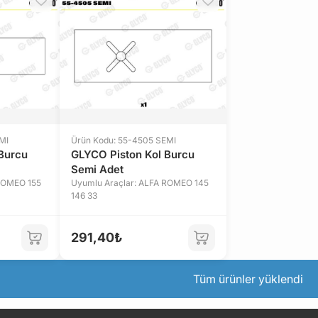
MI
Ürün Kodu: 55-4505 SEMI
Burcu
GLYCO Piston Kol Burcu
Semi Adet
 ROMEO 155
Uyumlu Araçlar: ALFA ROMEO 145
146 33
291,40₺
Tüm ürünler yüklendi