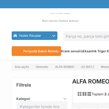
Güvenli Ödeme
Ücretsiz İade
Parçanızın Online Adresi
Yedek Parçalar
Periyodik Bakım Robotu
Krank sensörü
Eksantrik Triger K
Ana sayfa
Otomotiv
ALFA ROMEO
33 (907_)
Motor
ALFA ROMEO 3
Filtrele
Toplam
2
a
Kategori