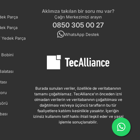
Aklınıza takılan bir soru mu var?
ek Parça
Çağrı Merkezimizi arayın
0850 305 00 27
ek Parça
WhatsApp Destek
 Yedek Parça
 Bobini
Balatası
tası
Burada sunulan veriler, özellikle de veritabanının
oru
tamamı çoğaltılamaz. TecAlliance'ın önceden izni
olmadan verilerin ve veritabanının çoğaltılması ve
sörü
dağıtılması ve/veya üçüncü tarafların bu tür
faaliyetlere katılımı kesinlikle yasaktır. İçeriğin
bası
izinsiz kullanımı telif hakkı ihlali teşkil eder ve yasal
işlemle sonuçlanabilir.