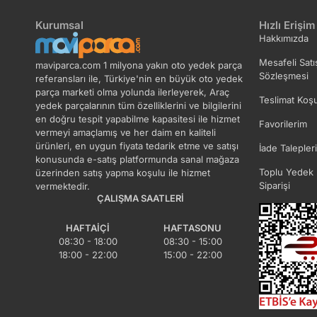
Kurumsal
Hızlı Erişim
Hakkımızda
Mesafeli Satı
maviparca.com 1 milyona yakın oto yedek parça
Sözleşmesi
referansları ile, Türkiye'nin en büyük oto yedek
parça marketi olma yolunda ilerleyerek, Araç
Teslimat Koşu
yedek parçalarının tüm özelliklerini ve bilgilerini
en doğru tespit yapabilme kapasitesi ile hizmet
Favorilerim
vermeyi amaçlamış ve her daim en kaliteli
ürünleri, en uygun fiyata tedarik etme ve satışı
İade Talepler
konusunda e-satış platformunda sanal mağaza
Toplu Yedek 
üzerinden satış yapma koşulu ile hizmet
Siparişi
vermektedir.
ÇALIŞMA SAATLERI
HAFTAIÇI
HAFTASONU
08:30 - 18:00
08:30 - 15:00
18:00 - 22:00
15:00 - 22:00