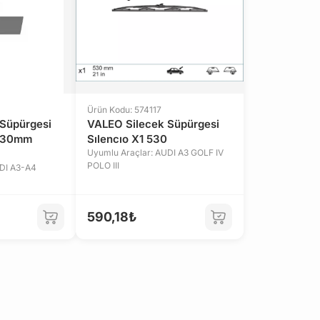
Ürün Kodu: 574117
Süpürgesi
VALEO Silecek Süpürgesi
 530mm
Sılencıo X1 530
Uyumlu Araçlar: AUDI A3 GOLF IV
POLO III
UDI A3-A4
590,18₺