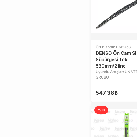
Ürün Kodu: DM-053
DENSO Ön Cam Si
Süpürgesi Tek
530mm/21Inc
Uyumlu Araçlar: UNIV
GRUBU
547,38₺
%19