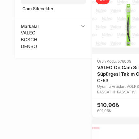
Cam Silecekleri
Markalar
VALEO
BOSCH
DENSO
Ürün Kodu: 576009
VALEO Ön Cam Si
Süpürgesi Takım 
C-53
Uyumlu Araçlar: VOL
PASSAT III-PASSAT IV
510,96₺
601,05₺