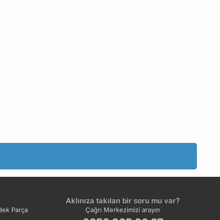
Aklınıza takılan bir soru mu var?
ek Parça
Çağrı Merkezimizi arayın