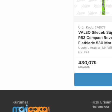
Ürün Kodu: 576077
VALEO Silecek Sü
R53 Compact Revo
Flatblade 530 Mm
Uyumlu Araçlar: UNIV
GRUBU
430,07₺
529,37₺
Kurumsal
Hızlı Erişim
Hakkımızda