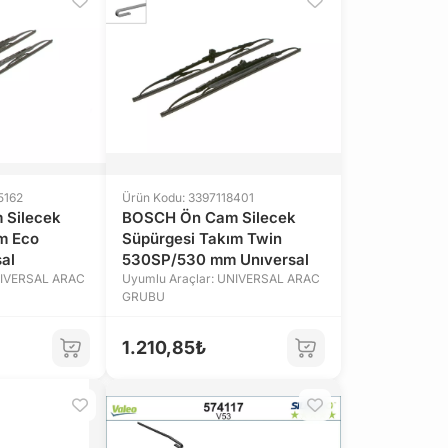
5162
Ürün Kodu: 3397118401
 Silecek
BOSCH Ön Cam Silecek
m Eco
Süpürgesi Takım Twin
al
530SP/530 mm Unıversal
NIVERSAL ARAC
Uyumlu Araçlar: UNIVERSAL ARAC
GRUBU
1.210,85₺