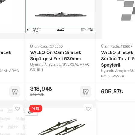
Ürün Kodu: 575553
Ürün Kodu: 116607
lecek
VALEO Ön Cam Silecek
VALEO Silecek 
Süpürgesi Fırst 530mm
Sürücü Tarafı
Uyumlu Araçlar: UNIVERSAL ARAC
Spoylerli
GRUBU
ERSAL ARAC
Uyumlu Araçlar: A
GOLF-PASSAT
318,94₺
605,57₺
375,49₺
%19