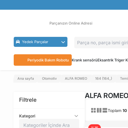
Güvenli Ödeme
Ücretsiz İade
Parçanızın Online Adresi
Yedek Parçalar
Periyodik Bakım Robotu
Krank sensörü
Eksantrik Triger K
Ana sayfa
Otomotiv
ALFA ROMEO
164 (164_)
Temi
ALFA ROMEO 1
Filtrele
Toplam
10
Kategori
%15