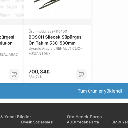
Ürün Kodu: 3397118400
pürgesi
BOSCH Silecek Süpürgesi
lutıon
Ön Takım 530-530mm
Uyumlu Araçlar: RENAULT CLIO-
MEGAN I 96>
ERSAL ARAC
700,34₺
864,74₺
Tüm ürünler yüklendi
 & Yasal Bilgiler
Oto Yedek Parça
Üyelik Sözleşmesi
AUDI Yedek Parça
BMW Yed