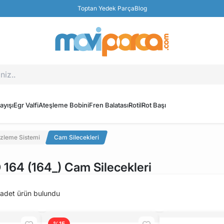
Toptan Yedek Parça
Blog
ayışı
Egr Valfi
Ateşleme Bobini
Fren Balatası
Rotil
Rot Başı
zleme Sistemi
Cam Silecekleri
64 (164_) Cam Silecekleri
adet ürün bulundu
%15