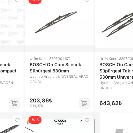
Ürün Kodu: 3397004671
Ürün Kodu: 339700
lecek
BOSCH Ön Cam Silecek
BOSCH Ön Cam
Compact
Süpürgesi 530mm
Süpürgesi Takı
Uyumlu Araçlar: UNIVERSAL ARAC
530mm Unıvers
GRUBU
KSWAGEN
Uyumlu Araçlar: U
GRUBU
203,86₺
643,62₺
239,37₺
%15