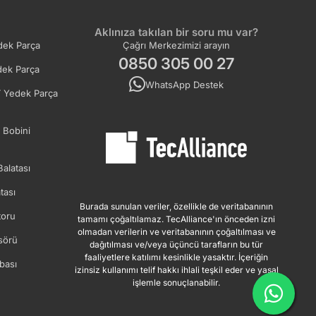
Aklınıza takılan bir soru mu var?
ek Parça
Çağrı Merkezimizi arayın
0850 305 00 27
ek Parça
WhatsApp Destek
 Yedek Parça
 Bobini
Balatası
tası
Burada sunulan veriler, özellikle de veritabanının
oru
tamamı çoğaltılamaz. TecAlliance'ın önceden izni
olmadan verilerin ve veritabanının çoğaltılması ve
sörü
dağıtılması ve/veya üçüncü tarafların bu tür
faaliyetlere katılımı kesinlikle yasaktır. İçeriğin
bası
izinsiz kullanımı telif hakkı ihlali teşkil eder ve yasal
işlemle sonuçlanabilir.