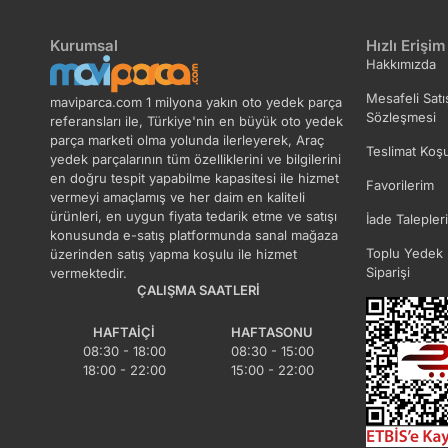
Kurumsal
Hızlı Erişim
Hakkımızda
Mesafeli Satı
maviparca.com 1 milyona yakın oto yedek parça
Sözleşmesi
referansları ile, Türkiye'nin en büyük oto yedek
parça marketi olma yolunda ilerleyerek, Araç
Teslimat Koşu
yedek parçalarının tüm özelliklerini ve bilgilerini
en doğru tespit yapabilme kapasitesi ile hizmet
Favorilerim
vermeyi amaçlamış ve her daim en kaliteli
ürünleri, en uygun fiyata tedarik etme ve satışı
İade Talepler
konusunda e-satış platformunda sanal mağaza
Toplu Yedek 
üzerinden satış yapma koşulu ile hizmet
Siparişi
vermektedir.
ÇALIŞMA SAATLERI
HAFTAIÇI
HAFTASONU
08:30 - 18:00
08:30 - 15:00
18:00 - 22:00
15:00 - 22:00