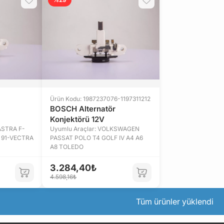
Ürün Kodu: 1987237076-1197311212
BOSCH Alternatör
Konjektörü 12V
ASTRA F-
Uyumlu Araçlar: VOLKSWAGEN
 91-VECTRA
PASSAT POLO T4 GOLF IV A4 A6
A8 TOLEDO
3.284,40₺
4.598,16₺
Tüm ürünler yüklendi