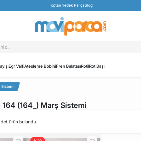
Toptan Yedek Parça
Blog
ayışı
Egr Valfi
Ateşleme Bobini
Fren Balatası
Rotil
Rot Başı
 Sistemi
64 (164_) Marş Sistemi
det ürün bulundu
%29