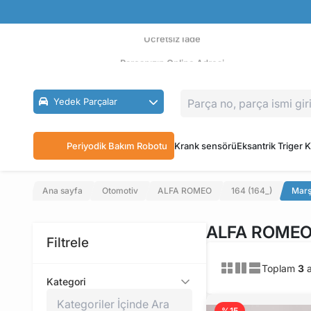
Güvenli Ödeme
Ücretsiz İade
Parçanızın Online Adresi
Yedek Parçalar
Periyodik Bakım Robotu
Krank sensörü
Eksantrik Triger K
Ana sayfa
Otomotiv
ALFA ROMEO
164 (164_)
Marş
ALFA ROMEO 1
Filtrele
Toplam
3
a
Kategori
%15