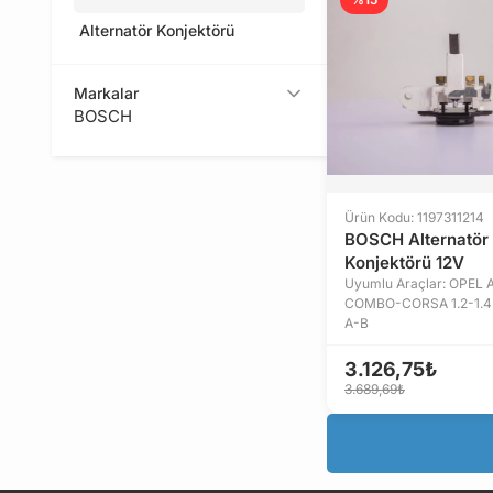
Alternatör Konjektörü
Markalar
BOSCH
Ürün Kodu: 1197311214
BOSCH Alternatör
Konjektörü 12V
Uyumlu Araçlar: OPEL 
COMBO-CORSA 1.2-1.4
A-B
3.126,75₺
3.689,69₺