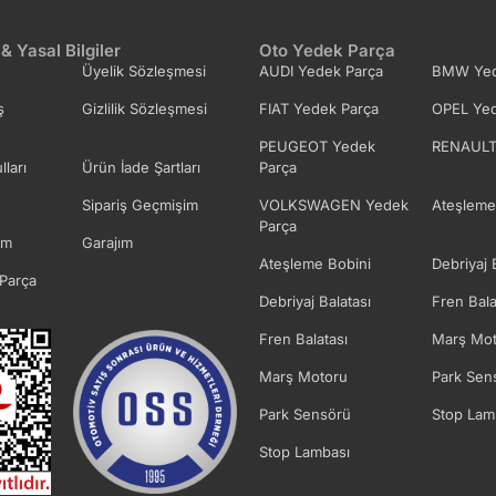
 & Yasal Bilgiler
Oto Yedek Parça
Üyelik Sözleşmesi
AUDI Yedek Parça
BMW Yed
ş
Gizlilik Sözleşmesi
FIAT Yedek Parça
OPEL Yed
PEUGEOT Yedek
RENAULT
lları
Ürün İade Şartları
Parça
Sipariş Geçmişim
VOLKSWAGEN Yedek
Ateşleme
Parça
im
Garajım
Ateşleme Bobini
Debriyaj 
Parça
Debriyaj Balatası
Fren Bala
Fren Balatası
Marş Mot
Marş Motoru
Park Sen
Park Sensörü
Stop Lam
Stop Lambası