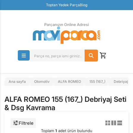
Güvenli Ödeme
Toptan Yedek Parça
Blog
Ücretsiz İade
Parçanızın Online Adresi
Ana sayfa
Otomotiv
ALFA ROMEO
155 (167_)
Debriyaj Si
ALFA ROMEO 155 (167_) Debriyaj Seti
& Dsg Kavrama
Filtrele
Toplam
1
adet ürün bulundu