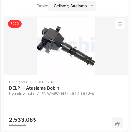
Sırala:
Gelişmiş Sıralama
%22
Ürün Kodu: CE20036-12B1
DELPHI Ateşleme Bobini
Uyumlu Araçlar: ALFA ROMEO 145-146 1.4 1.6 1.8-01
2.533,08₺
3.246,57₺