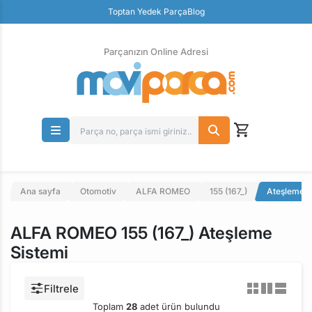
Toptan Yedek Parça
Blog
Parçanızın Online Adresi
100% Orjinal Ürün
Güvenli Ödeme
Ücretsiz İade
Parçanızın Online Adresi
Ana sayfa
Otomotiv
ALFA ROMEO
155 (167_)
Ateşleme S
ALFA ROMEO 155 (167_) Ateşleme
Sistemi
Filtrele
Toplam
28
adet ürün bulundu