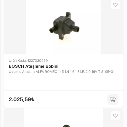
Ürün Kodu: 1227030059
BOSCH Ateşleme Bobini
Uyumlu Araçlar: ALFA ROMEO 145 1.4 1.6 1.8 I.E. 2.0 16V T.S. 95-01
2.025,59₺