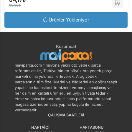
99,30₺
Ürünler Yükleniyor
Kurumsal
maviparca.com 1 milyona yakın oto yedek parça
referansları ile, Türkiye'nin en büyük oto yedek parça
marketi olma yolunda ilerleyerek, Araç yedek
parçalarının tüm özelliklerini ve bilgilerini en doğru tespit
yapabilme kapasitesi ile hizmet vermeyi amaçlamış ve
her daim en kaliteli ürünleri, en uygun fiyata tedarik
etme ve satışı konusunda e-satış platformunda sanal
mağaza üzerinden satış yapma koşulu ile hizmet
vermektedir.
ÇALIŞMA SAATLERI
HAFTAIÇI
HAFTASONU