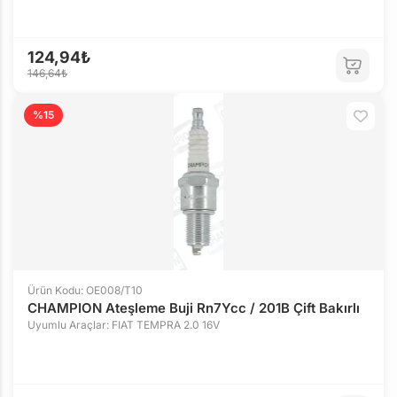
124,94₺
146,64₺
%15
Ürün Kodu: OE008/T10
CHAMPION Ateşleme Buji Rn7Ycc / 201B Çift Bakırlı
Uyumlu Araçlar: FIAT TEMPRA 2.0 16V