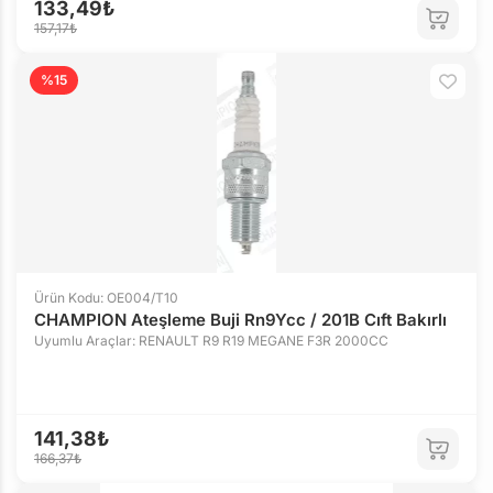
133,49₺
157,17₺
%15
Ürün Kodu: OE004/T10
CHAMPION Ateşleme Buji Rn9Ycc / 201B Cıft Bakırlı
Uyumlu Araçlar: RENAULT R9 R19 MEGANE F3R 2000CC
141,38₺
166,37₺