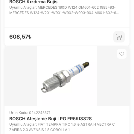
BOSCH Kızdırma Bujisi
Uyumlu Araçlar: MERCEDES 190D W124 OM601-602 1985>93-
MERCEDES W124-W201-W901-W902-W903-904 M601-602-6...
608,57₺
Ürün Kodu: 0242245571
BOSCH Ateşleme Buji LPG FR5KI332S
Uyumlu Araçlar: FIAT TEMPRA TIPO 1.6 Ie ASTRA H VECTRA C
ZAFIRA 2.0 AVENSIS 1.8 COROLLA 1