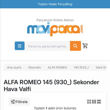
Güvenli Ödeme
Toptan Yedek Parça
Blog
Ücretsiz İade
Parçanızın Online Adresi
Ana sayfa
Otomotiv
ALFA ROMEO
145 (930_)
Yakıt Sist
ALFA ROMEO 145 (930_) Sekonder
Hava Valfi
Filtrele
Toplam
1
adet ürün bulundu