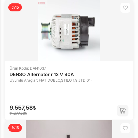
%15
Ürün Kodu: DAN1037
DENSO Alternatör r 12 V 90A
Uyumlu Araçlar: FIAT DOBLO,STILO 1.9 JTD 01-
9.557,58₺
11.277,58₺
%15