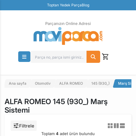
Güvenli Ödeme
Toptan Yedek Parça
Blog
Ücretsiz İade
Parçanızın Online Adresi
Ana sayfa
Otomotiv
ALFA ROMEO
145 (930_)
Marş Sist
ALFA ROMEO 145 (930_) Marş
Sistemi
Filtrele
Toplam
4
adet ürün bulundu