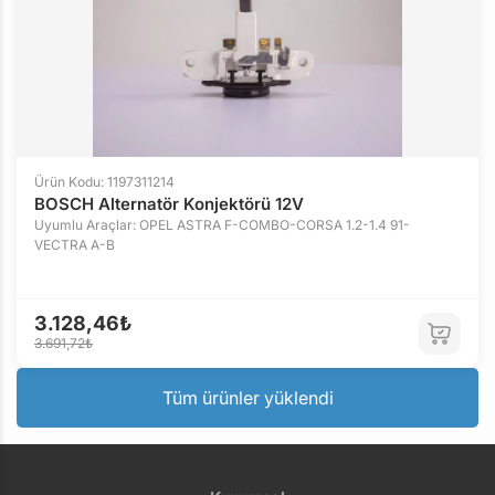
Ürün Kodu: 1197311214
BOSCH Alternatör Konjektörü 12V
Uyumlu Araçlar: OPEL ASTRA F-COMBO-CORSA 1.2-1.4 91-
VECTRA A-B
3.128,46₺
3.691,72₺
Tüm ürünler yüklendi