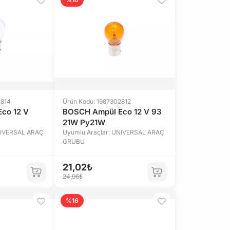
2814
Ürün Kodu: 1987302812
co 12 V
BOSCH Ampül Eco 12 V 93
21W Py21W
NIVERSAL ARAÇ
Uyumlu Araçlar: UNIVERSAL ARAÇ
GRUBU
21,02₺
24,96₺
%16