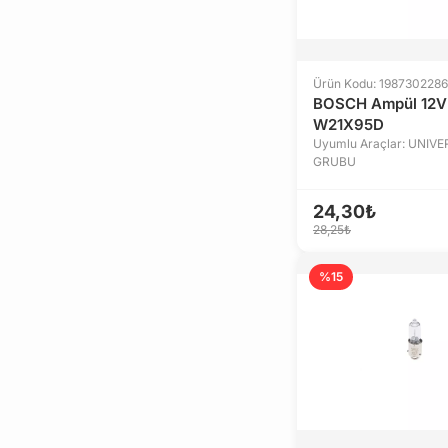
Ürün Kodu: 1987302286
BOSCH Ampül 12
W21X95D
Uyumlu Araçlar: UNIV
GRUBU
24,30₺
28,25₺
%15