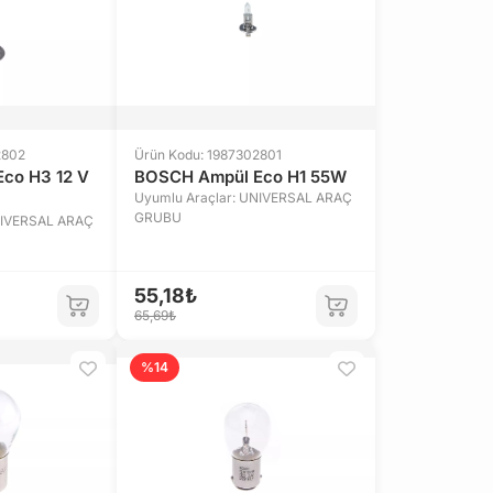
2802
Ürün Kodu: 1987302801
co H3 12 V
BOSCH Ampül Eco H1 55W
Uyumlu Araçlar: UNIVERSAL ARAÇ
GRUBU
NIVERSAL ARAÇ
55,18₺
65,69₺
%14