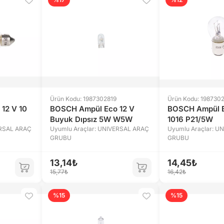
Ürün Kodu: 1987302819
Ürün Kodu: 198730
12 V 10
BOSCH Ampül Eco 12 V
BOSCH Ampül E
Buyuk Dıpsız 5W W5W
1016 P21/5W
ERSAL ARAÇ
Uyumlu Araçlar: UNIVERSAL ARAÇ
Uyumlu Araçlar: U
GRUBU
GRUBU
13,14₺
14,45₺
15,77₺
16,42₺
%15
%15