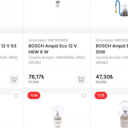
Ürün Kodu: 1987302809
Ürün Kodu: 198730
12 V 93
BOSCH Ampül Eco 12 V
BOSCH Ampül E
H6W 6 W
55W
ERSAL ARAÇ
Uyumlu Araçlar: UNIVERSAL ARAÇ
Uyumlu Araçlar: U
GRUBU
GRUBU
78,17₺
47,30₺
91,96₺
55,83₺
%14
%15