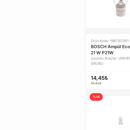
Ürün Kodu: 1987302811
BOSCH Ampül Eco 
21 W P21W
Uyumlu Araçlar: UNIV
GRUBU
14,45₺
16,42₺
%14