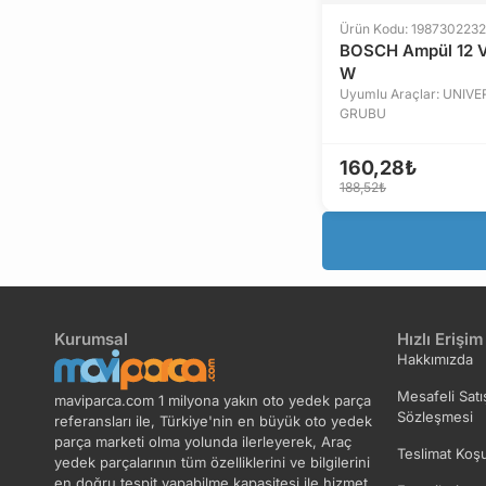
Ürün Kodu: 1987302232
BOSCH Ampül 12 
W
Uyumlu Araçlar: UNIV
GRUBU
160,28₺
188,52₺
Kurumsal
Hızlı Erişim
Hakkımızda
Mesafeli Satı
maviparca.com 1 milyona yakın oto yedek parça
Sözleşmesi
referansları ile, Türkiye'nin en büyük oto yedek
parça marketi olma yolunda ilerleyerek, Araç
Teslimat Koşu
yedek parçalarının tüm özelliklerini ve bilgilerini
en doğru tespit yapabilme kapasitesi ile hizmet