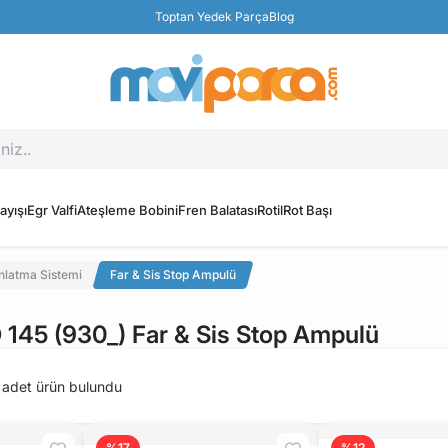
Toptan Yedek Parça
Blog
ayışı
Egr Valfi
Ateşleme Bobini
Fren Balatası
Rotil
Rot Başı
nlatma Sistemi
Far & Sis Stop Ampulü
45 (930_) Far & Sis Stop Ampulü
adet ürün bulundu
%17
%12