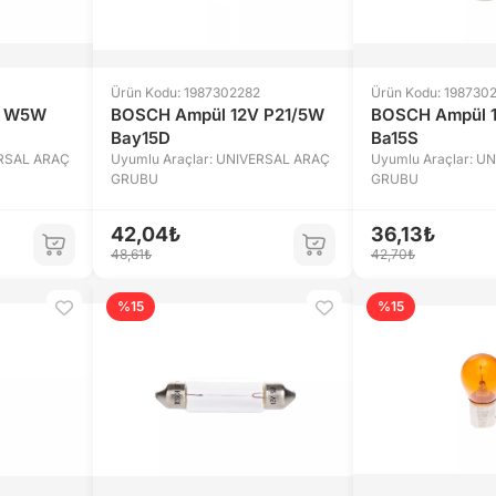
Ürün Kodu: 1987302282
Ürün Kodu: 198730
V W5W
BOSCH Ampül 12V P21/5W
BOSCH Ampül 
Bay15D
Ba15S
ERSAL ARAÇ
Uyumlu Araçlar: UNIVERSAL ARAÇ
Uyumlu Araçlar: U
GRUBU
GRUBU
42,04₺
36,13₺
48,61₺
42,70₺
%15
%15