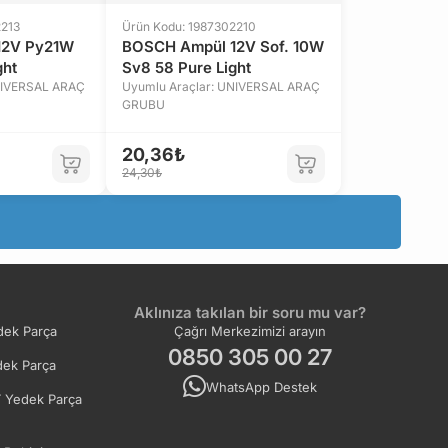
2213
Ürün Kodu: 1987302210
12V Py21W
BOSCH Ampül 12V Sof. 10W
ght
Sv8 58 Pure Light
NIVERSAL ARAÇ
Uyumlu Araçlar: UNIVERSAL ARAÇ
GRUBU
20,36₺
24,30₺
Aklınıza takılan bir soru mu var?
ek Parça
Çağrı Merkezimizi arayın
0850 305 00 27
ek Parça
WhatsApp Destek
 Yedek Parça