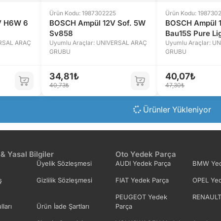
Ürün Kodu: 1987302225
Ürün Kodu: 198730
V H6W 6
BOSCH Ampül 12V Sof. 5W
BOSCH Ampül 
Sv858
Bau15S Pure Li
ERSAL ARAÇ
Uyumlu Araçlar: UNIVERSAL ARAÇ
Uyumlu Araçlar: U
GRUBU
GRUBU
34,81₺
40,07₺
40,73₺
47,30₺
Ürünler Yükleniyor
 & Yasal Bilgiler
Oto Yedek Parça
Üyelik Sözleşmesi
AUDI Yedek Parça
BMW Yed
ş
Gizlilik Sözleşmesi
FIAT Yedek Parça
OPEL Yed
PEUGEOT Yedek
RENAULT
lları
Ürün İade Şartları
Parça