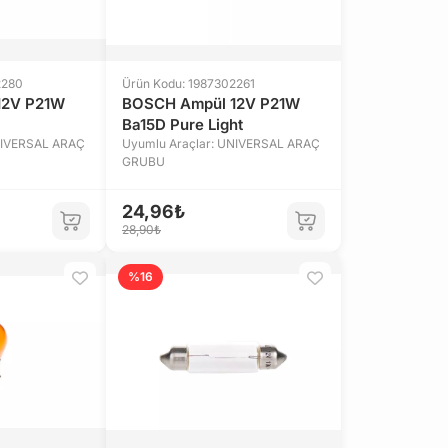
2280
Ürün Kodu: 1987302261
12V P21W
BOSCH Ampül 12V P21W
Ba15D Pure Light
NIVERSAL ARAÇ
Uyumlu Araçlar: UNIVERSAL ARAÇ
GRUBU
24,96₺
28,90₺
%16