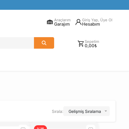
Araçlarım
Giriş Yap, Üye Ol
Garajım
Hesabım
Sepetim
0,00₺
Sırala:
Gelişmiş Sıralama
%16