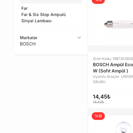
Far
Far & Sis Stop Ampulü
Sinyal Lambası
Markalar
BOSCH
Ürün Kodu: 1987302825
BOSCH Ampül Eco 
W (Sofıt Ampül )
Uyumlu Araçlar: UNIV
GRUBU
14,45₺
16,42₺
%12