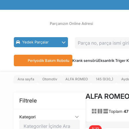
Güvenli Ödeme
Ücretsiz İade
Parçanızın Online Adresi
Yedek Parçalar
Periyodik Bakım Robotu
Krank sensörü
Eksantrik Triger K
Ana sayfa
Otomotiv
ALFA ROMEO
145 (930_)
Aydı
ALFA ROMEO 1
Filtrele
Toplam
47
Kategori
%12