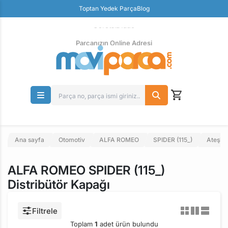
Güvenli Ödeme
Toptan Yedek Parça
Blog
Ücretsiz İade
Parçanızın Online Adresi
Ana sayfa
Otomotiv
ALFA ROMEO
SPIDER (115_)
Ateşle
ALFA ROMEO SPIDER (115_)
Distribütör Kapağı
Filtrele
Toplam
1
adet ürün bulundu