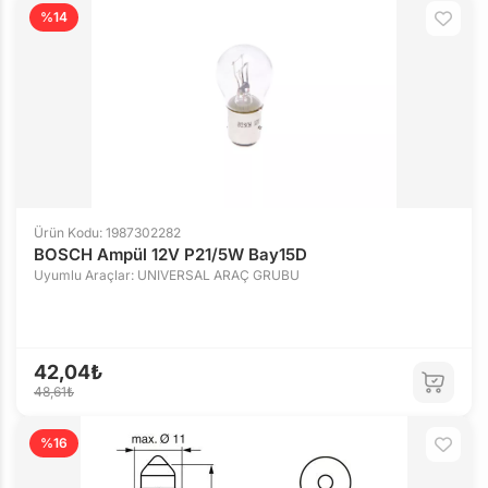
%14
Ürün Kodu: 1987302282
BOSCH Ampül 12V P21/5W Bay15D
Uyumlu Araçlar: UNIVERSAL ARAÇ GRUBU
42,04₺
48,61₺
%16