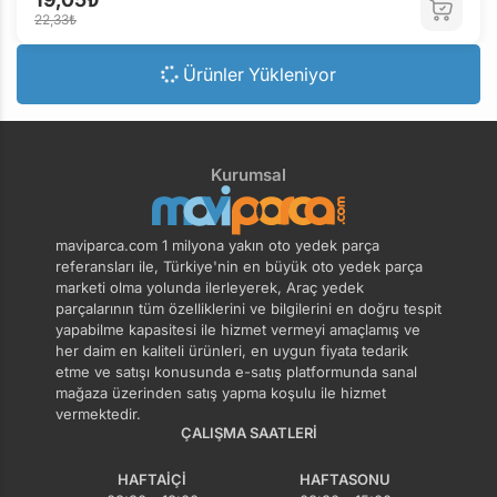
22,33₺
Ürünler Yükleniyor
Kurumsal
maviparca.com 1 milyona yakın oto yedek parça
referansları ile, Türkiye'nin en büyük oto yedek parça
marketi olma yolunda ilerleyerek, Araç yedek
parçalarının tüm özelliklerini ve bilgilerini en doğru tespit
yapabilme kapasitesi ile hizmet vermeyi amaçlamış ve
her daim en kaliteli ürünleri, en uygun fiyata tedarik
etme ve satışı konusunda e-satış platformunda sanal
mağaza üzerinden satış yapma koşulu ile hizmet
vermektedir.
ÇALIŞMA SAATLERI
HAFTAIÇI
HAFTASONU