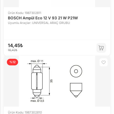
Ürün Kodu: 1987302811
BOSCH Ampül Eco 12 V 93 21 W P21W
Uyumlu Araçlar: UNIVERSAL ARAÇ GRUBU
14,45₺
16,42₺
%12
Ürün Kodu: 1987302810