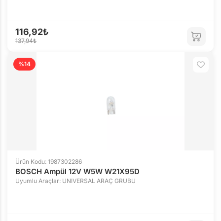
116,92₺
137,94₺
%14
Ürün Kodu: 1987302286
BOSCH Ampül 12V W5W W21X95D
Uyumlu Araçlar: UNIVERSAL ARAÇ GRUBU