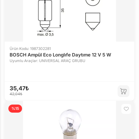
Ürün Kodu: 1987302281
BOSCH Ampül Eco Longlıfe Daytıme 12 V 5 W
Uyumlu Araçlar: UNIVERSAL ARAÇ GRUBU
35,47₺
42,04₺
%15