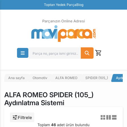
Toptan Yedek Parça
Blog
Parçanızın Online Adresi
100% Orjinal Ürün
Güvenli Ödeme
Ücretsiz İade
Parçanızın Online Adresi
Ana sayfa
Otomotiv
ALFA ROMEO
SPIDER (105_)
Aydınl
ALFA ROMEO SPIDER (105_)
Aydınlatma Sistemi
Filtrele
Toplam
46
adet ürün bulundu