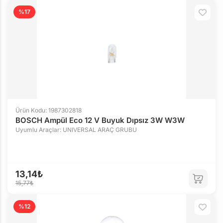
%17
Ürün Kodu: 1987302818
BOSCH Ampül Eco 12 V Buyuk Dıpsız 3W W3W
Uyumlu Araçlar: UNIVERSAL ARAÇ GRUBU
13,14₺
15,77₺
%12