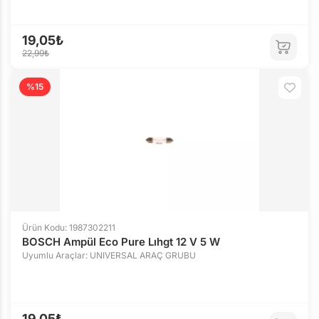
19,05₺
22,99₺
%15
Ürün Kodu: 1987302211
BOSCH Ampül Eco Pure Lıhgt 12 V 5 W
Uyumlu Araçlar: UNIVERSAL ARAÇ GRUBU
19,05₺