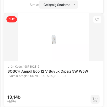
Sırala:
Gelişmiş Sıralama
%17
Ürün Kodu: 1987302819
BOSCH Ampül Eco 12 V Buyuk Dıpsız 5W W5W
Uyumlu Araçlar: UNIVERSAL ARAÇ GRUBU
13,14₺
15,77₺