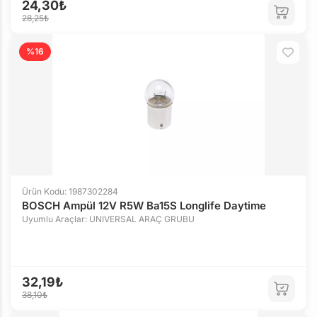
24,30₺
28,25₺
%16
Ürün Kodu: 1987302284
BOSCH Ampül 12V R5W Ba15S Longlife Daytime
Uyumlu Araçlar: UNIVERSAL ARAÇ GRUBU
32,19₺
38,10₺